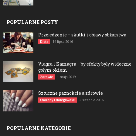
POPULARNE POSTY
Przejedzenie – skutki i objawy obżarstwa
14 lipca 2016
Dieta
Viagra i Kamagra – by efekty były widoczne
gołym okiem
1 maja 2019
Zdrowie
Sztuczne paznokcie a zdrowie
2 sierpnia 2016
Choroby i dolegliwości
POPULARNE KATEGORIE