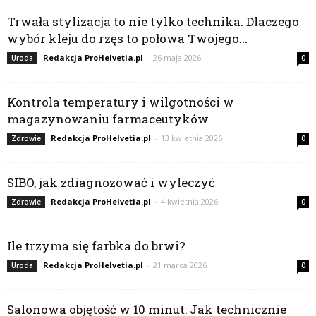
Trwała stylizacja to nie tylko technika. Dlaczego
wybór kleju do rzęs to połowa Twojego...
Redakcja ProHelvetia.pl
-
26 maja 2026
Uroda
0
Kontrola temperatury i wilgotności w
magazynowaniu farmaceutyków
Redakcja ProHelvetia.pl
-
13 kwietnia 2026
Zdrowie
0
SIBO, jak zdiagnozować i wyleczyć
Redakcja ProHelvetia.pl
-
4 kwietnia 2026
Zdrowie
0
Ile trzyma się farbka do brwi?
Redakcja ProHelvetia.pl
-
21 marca 2026
Uroda
0
Salonowa objętość w 10 minut: Jak technicznie