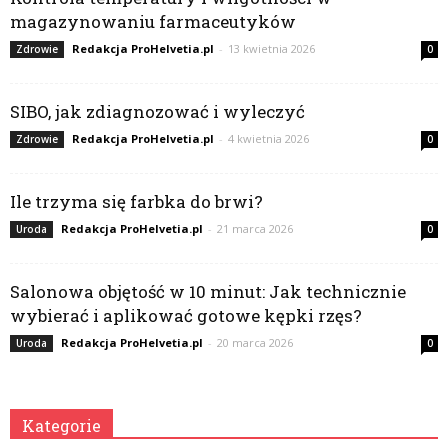
magazynowaniu farmaceutyków
Redakcja ProHelvetia.pl
-
13 kwietnia 2026
Zdrowie
0
SIBO, jak zdiagnozować i wyleczyć
Redakcja ProHelvetia.pl
-
4 kwietnia 2026
Zdrowie
0
Ile trzyma się farbka do brwi?
Redakcja ProHelvetia.pl
-
21 marca 2026
Uroda
0
Salonowa objętość w 10 minut: Jak technicznie
wybierać i aplikować gotowe kępki rzęs?
Redakcja ProHelvetia.pl
-
20 marca 2026
Uroda
0
Kategorie