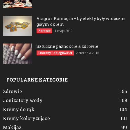
Viagra i Kamagra – by efekty były widoczne
gołym okiem
1 maja 2019
Zdrowie
Sztuczne paznokcie a zdrowie
2 sierpnia 2016
Choroby i dolegliwości
POPULARNE KATEGORIE
Zdrowie
155
Jonizatory wody
108
Kremy do rąk
104
Kremy koloryzujące
101
Makijaż
99