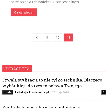
oczyszczenia i dezynfekcji. Ozon jest silnym...
Czytaj więcej
9
10
11
ZOBACZ TEŻ
Trwała stylizacja to nie tylko technika. Dlaczego
wybór kleju do rzęs to połowa Twojego...
Redakcja ProHelvetia.pl
-
26 maja 2026
Uroda
0
Kontrola temperatury i wilgotności w