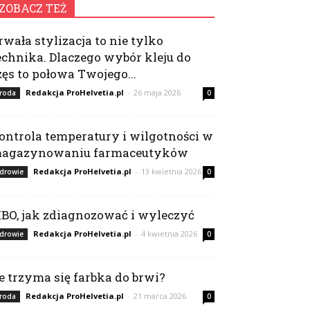
ZOBACZ TEŻ
rwała stylizacja to nie tylko
echnika. Dlaczego wybór kleju do
zęs to połowa Twojego...
Redakcja ProHelvetia.pl
-
26 maja 2026
roda
0
ontrola temperatury i wilgotności w
agazynowaniu farmaceutyków
Redakcja ProHelvetia.pl
-
13 kwietnia 2026
drowie
0
IBO, jak zdiagnozować i wyleczyć
Redakcja ProHelvetia.pl
-
4 kwietnia 2026
drowie
0
le trzyma się farbka do brwi?
Redakcja ProHelvetia.pl
-
21 marca 2026
roda
0