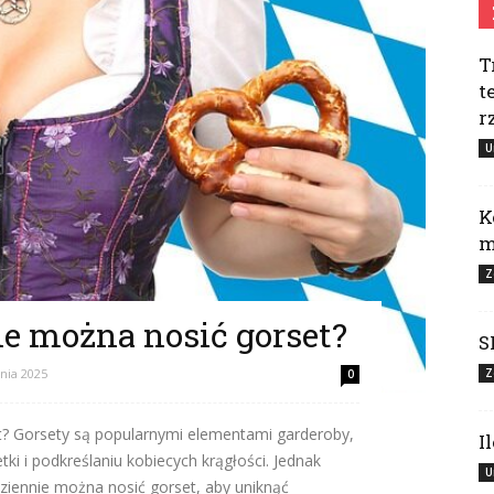
T
t
r
U
K
m
Z
ie można nosić gorset?
S
nia 2025
Z
0
et? Gorsety są popularnymi elementami garderoby,
I
ki i podkreślaniu kobiecych krągłości. Jednak
U
dziennie można nosić gorset, aby uniknąć