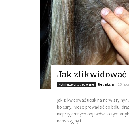
Jak zlikwidować 
Redakcja
-
25 lipc
Kołnierze ortopedyczne
Jak zlikwidować ucisk na nerw szyjny? 
bolesny. Może prowadzić do bólu, dręt
nieprzyjemnych objawów. W tym artykul
nerw szyjny i...