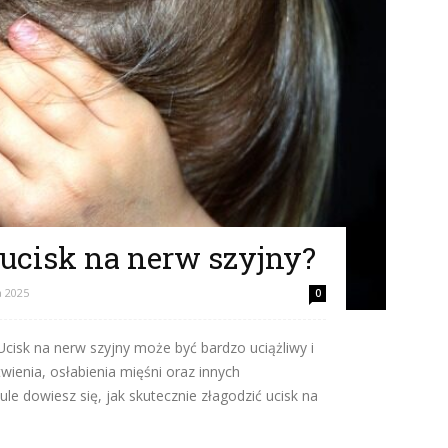
ucisk na nerw szyjny?
a 2025
0
Ucisk na nerw szyjny może być bardzo uciążliwy i
wienia, osłabienia mięśni oraz innych
e dowiesz się, jak skutecznie złagodzić ucisk na