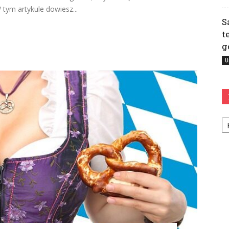
tym artykule dowiesz...
S
t
g
U
Ka