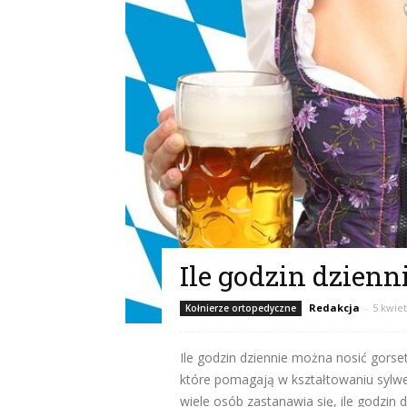
Ile godzin dzienn
Redakcja
-
5 kwiet
Kołnierze ortopedyczne
Ile godzin dziennie można nosić gors
które pomagają w kształtowaniu sylwet
wiele osób zastanawia się, ile godzin 