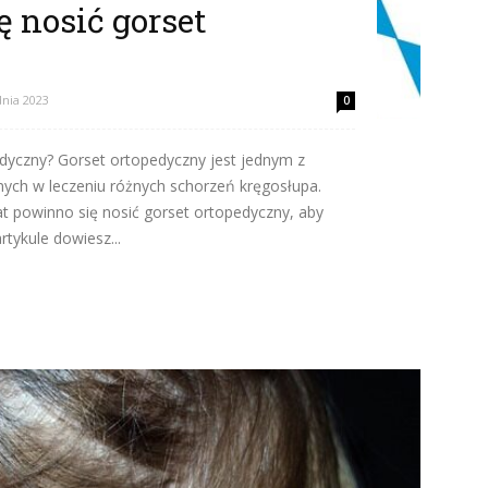
ę nosić gorset
dnia 2023
0
pedyczny? Gorset ortopedyczny jest jednym z
nych w leczeniu różnych schorzeń kręgosłupa.
lat powinno się nosić gorset ortopedyczny, aby
tykule dowiesz...