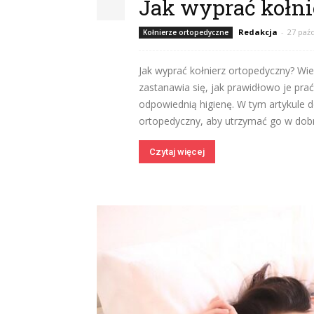
Jak wyprać kołni
Redakcja
-
27 paź
Kołnierze ortopedyczne
Jak wyprać kołnierz ortopedyczny? Wi
zastanawia się, jak prawidłowo je prać
odpowiednią higienę. W tym artykule d
ortopedyczny, aby utrzymać go w dobr
Czytaj więcej