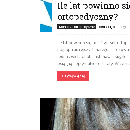
Ile lat powinno si
ortopedyczny?
Redakcja
-
16 gru
Kołnierze ortopedyczne
Ile lat powinno się nosić gorset orto
najpopularniejszych narzędzi stosowa
Jednak wiele osób zastanawia się, ile 
osiągnąć optymalne rezultaty. W tym ar
Czytaj więcej