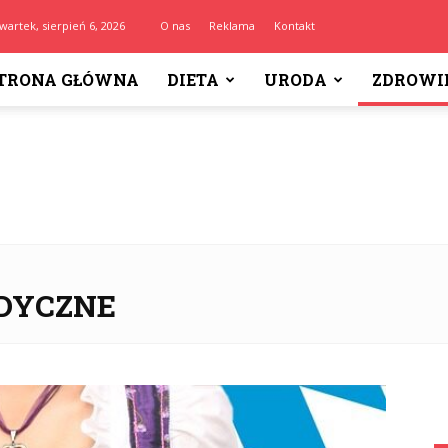
wartek, sierpień 6, 2026
O nas
Reklama
Kontakt
TRONA GŁÓWNA
DIETA
URODA
ZDROWI
DYCZNE