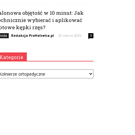
alonowa objętość w 10 minut: Jak
echnicznie wybierać i aplikować
otowe kępki rzęs?
Redakcja ProHelvetia.pl
-
20 marca 2026
roda
0
Kategorie
tegorie