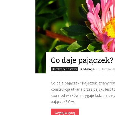
Co daje pajączek?
Redakcja
-
18 lutego 2
Korektory postawy
Co daje pajączek? Pajączek, znany rów
konstrukcja utkana przez pająki. Jest t
które od wieków intryguje ludzi na ca
pajączek? Czy...
Czytaj więcej