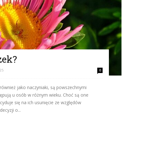
zek?
025
0
e również jako naczyniaki, są powszechnymi
tępują u osób w różnym wieku. Choć są one
cyduje się na ich usunięcie ze względów
ecyzji o...