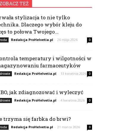
ZOBACZ TEŻ
rwała stylizacja to nie tylko
echnika. Dlaczego wybór kleju do
zęs to połowa Twojego...
Redakcja ProHelvetia.pl
-
26 maja 2026
roda
0
ontrola temperatury i wilgotności w
agazynowaniu farmaceutyków
Redakcja ProHelvetia.pl
-
13 kwietnia 2026
drowie
0
IBO, jak zdiagnozować i wyleczyć
Redakcja ProHelvetia.pl
-
4 kwietnia 2026
drowie
0
le trzyma się farbka do brwi?
Redakcja ProHelvetia.pl
-
21 marca 2026
roda
0