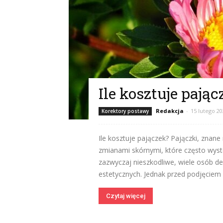
Ile kosztuje pając
Redakcja
-
15 lutego 2
Korektory postawy
Ile kosztuje pajączek? Pajączki, znan
zmianami skórnymi, które często wys
zazwyczaj nieszkodliwe, wiele osób de
estetycznych. Jednak przed podjęciem d
Czytaj więcej