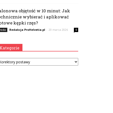
alonowa objętość w 10 minut: Jak
echnicznie wybierać i aplikować
otowe kępki rzęs?
Redakcja ProHelvetia.pl
-
20 marca 2026
roda
0
Kategorie
tegorie