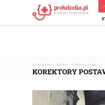
Prohelvetia.pl
cz
S
Strona główna
Zdrowie
Korektory postawy
KOREKTORY POST