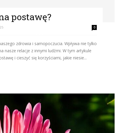
na postawę?
025
0
aszego zdrowia i samopoczucia. Wpływa nie tylko
na nasze relacje z innymi ludźmi. W tym artykule
awę i cieszyć się korzyściami, jakie niesie...