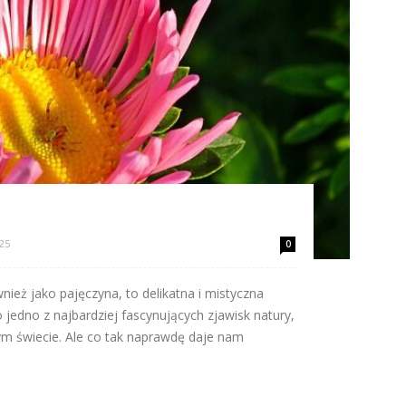
025
0
nież jako pajęczyna, to delikatna i mistyczna
o jedno z najbardziej fascynujących zjawisk natury,
łym świecie. Ale co tak naprawdę daje nam