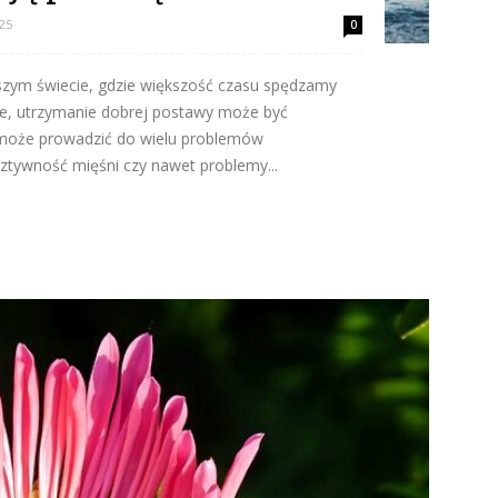
025
0
jszym świecie, gdzie większość czasu spędzamy
ze, utrzymanie dobrej postawy może być
może prowadzić do wielu problemów
sztywność mięśni czy nawet problemy...