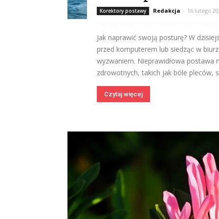
Redakcja
-
16 lutego 2
Korektory postawy
Jak naprawić swoją posturę? W dzisie
przed komputerem lub siedząc w biur
wyzwaniem. Nieprawidłowa postawa 
zdrowotnych, takich jak bóle pleców, 
Czytaj więcej