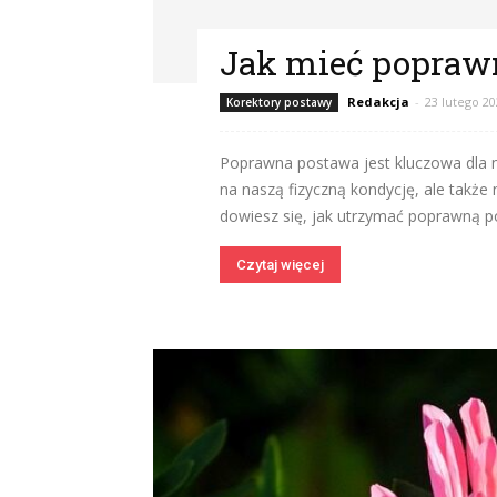
Jak mieć popraw
Redakcja
-
23 lutego 2
Korektory postawy
Poprawna postawa jest kluczowa dla n
na naszą fizyczną kondycję, ale także 
dowiesz się, jak utrzymać poprawną post
Czytaj więcej