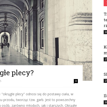
T
t
r
U
K
m
Z
głe plecy?
S
5
Z
0
 "okrągłe plecy" odnosi się do postawy ciała, w
I
ku przodu, tworząc tzw. garb. Jest to powszechny
U
 osób, zarówno młodych, jak i starszych. Okrągłe