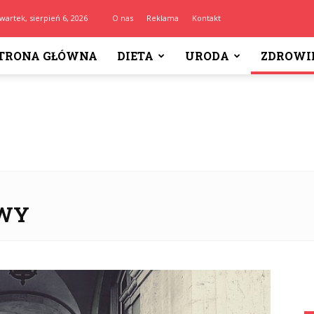
wartek, sierpień 6, 2026
O nas
Reklama
Kontakt
TRONA GŁÓWNA
DIETA
URODA
ZDROWI
AWY