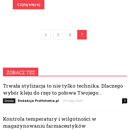
Czytaj więcej
5
6
7
ZOBACZ TEŻ
Trwała stylizacja to nie tylko technika. Dlaczego
wybór kleju do rzęs to połowa Twojego...
Redakcja ProHelvetia.pl
-
26 maja 2026
Uroda
0
Kontrola temperatury i wilgotności w
magazynowaniu farmaceutyków