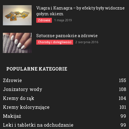
Viagra i Kamagra – by efekty były widoczne
gołym okiem
1 maja 2019
Zdrowie
Sztuczne paznokcie a zdrowie
2 sierpnia 2016
Choroby i dolegliwości
POPULARNE KATEGORIE
Zdrowie
155
Jonizatory wody
108
Kremy do rąk
104
Kremy koloryzujące
101
Makijaż
99
Leki i tabletki na odchudzanie
99