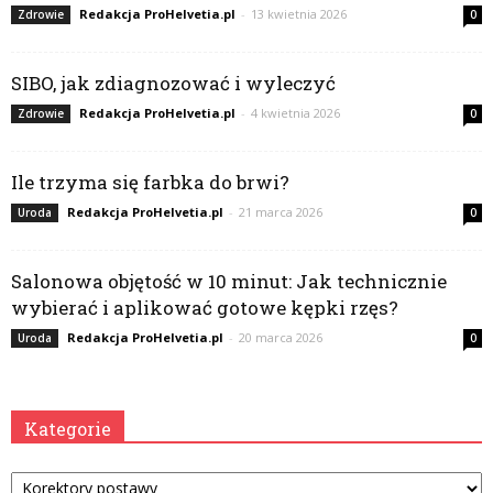
Redakcja ProHelvetia.pl
-
13 kwietnia 2026
Zdrowie
0
SIBO, jak zdiagnozować i wyleczyć
Redakcja ProHelvetia.pl
-
4 kwietnia 2026
Zdrowie
0
Ile trzyma się farbka do brwi?
Redakcja ProHelvetia.pl
-
21 marca 2026
Uroda
0
Salonowa objętość w 10 minut: Jak technicznie
wybierać i aplikować gotowe kępki rzęs?
Redakcja ProHelvetia.pl
-
20 marca 2026
Uroda
0
Kategorie
Kategorie