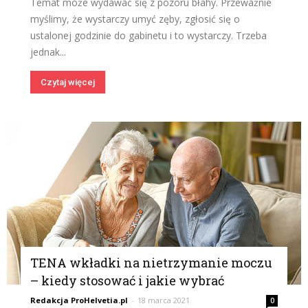
Temat może wydawać się z pozoru błahy. Przeważnie
myślimy, że wystarczy umyć zęby, zgłosić się o
ustalonej godzinie do gabinetu i to wystarczy. Trzeba
jednak...
Czytaj więcej
TENA wkładki na nietrzymanie moczu
– kiedy stosować i jakie wybrać
Redakcja ProHelvetia.pl
-
18 marca 2021
0