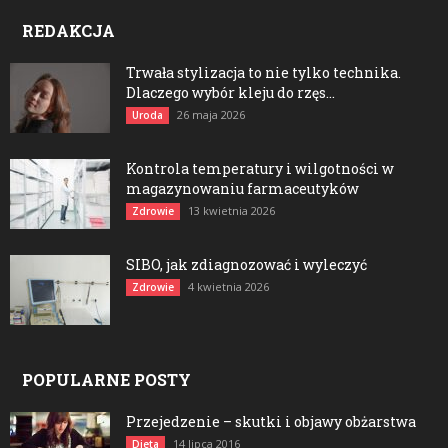
REDAKCJA
Trwała stylizacja to nie tylko technika.
Dlaczego wybór kleju do rzęs...
26 maja 2026
Uroda
Kontrola temperatury i wilgotności w
magazynowaniu farmaceutyków
13 kwietnia 2026
Zdrowie
SIBO, jak zdiagnozować i wyleczyć
4 kwietnia 2026
Zdrowie
POPULARNE POSTY
Przejedzenie – skutki i objawy obżarstwa
14 lipca 2016
Dieta