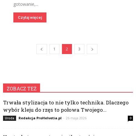
gotowanie,...
Czytaj więcej
1
2
3
ZOBACZ TEŻ
Trwała stylizacja to nie tylko technika. Dlaczego
wybór kleju do rzęs to połowa Twojego...
Redakcja ProHelvetia.pl
-
26 maja 2026
Uroda
0