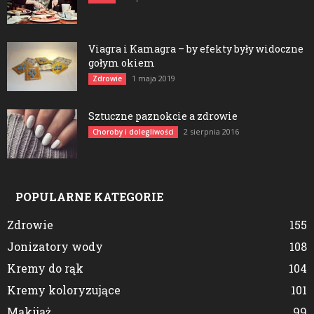
Viagra i Kamagra – by efekty były widoczne
gołym okiem
1 maja 2019
Zdrowie
Sztuczne paznokcie a zdrowie
2 sierpnia 2016
Choroby i dolegliwości
POPULARNE KATEGORIE
Zdrowie
155
Jonizatory wody
108
Kremy do rąk
104
Kremy koloryzujące
101
Makijaż
99