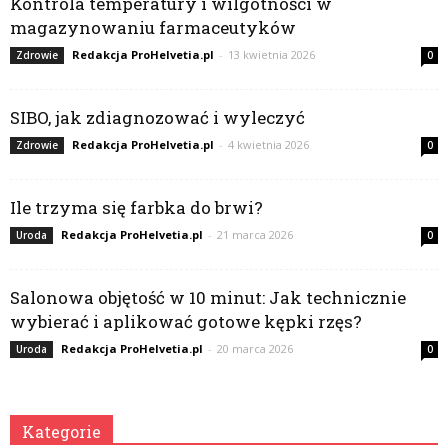
Kontrola temperatury i wilgotności w
magazynowaniu farmaceutyków
Redakcja ProHelvetia.pl
-
13 kwietnia 2026
Zdrowie
0
SIBO, jak zdiagnozować i wyleczyć
Redakcja ProHelvetia.pl
-
4 kwietnia 2026
Zdrowie
0
Ile trzyma się farbka do brwi?
Redakcja ProHelvetia.pl
-
21 marca 2026
Uroda
0
Salonowa objętość w 10 minut: Jak technicznie
wybierać i aplikować gotowe kępki rzęs?
Redakcja ProHelvetia.pl
-
20 marca 2026
Uroda
0
Kategorie