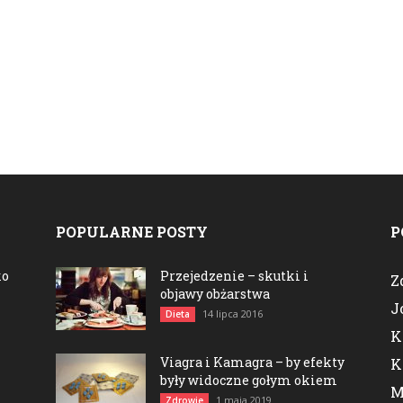
POPULARNE POSTY
P
ko
Przejedzenie – skutki i
Z
objawy obżarstwa
J
14 lipca 2016
Dieta
K
Viagra i Kamagra – by efekty
K
były widoczne gołym okiem
M
1 maja 2019
Zdrowie