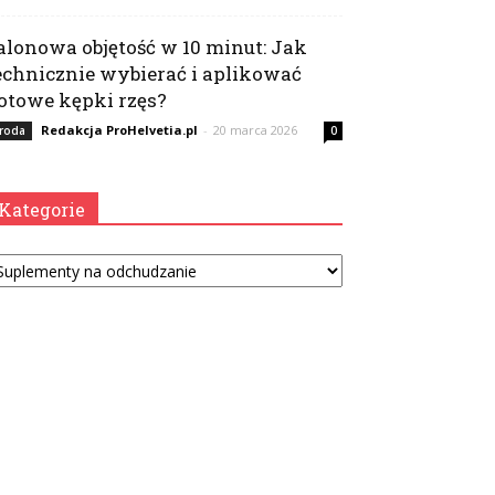
alonowa objętość w 10 minut: Jak
echnicznie wybierać i aplikować
otowe kępki rzęs?
Redakcja ProHelvetia.pl
-
20 marca 2026
roda
0
Kategorie
tegorie