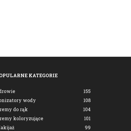
OPULARNE KATEGORIE
drowie
155
onizatory wody
108
remy do rąk
104
remy koloryzujące
101
akijaż
99