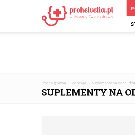
Prohelvetia.pl
pi
S
Strona główna
Zdrowie
Suplementy na odchudza
SUPLEMENTY NA O