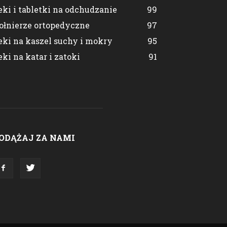
eki i tabletki na odchudzanie
99
ołnierze ortopedyczne
97
eki na kaszel suchy i mokry
95
eki na katar i zatoki
91
ODĄŻAJ ZA NAMI