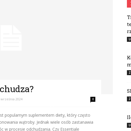
T
t
r
U
K
m
Z
dchudza?
S
 września 2024
Z
0
est popularnym suplementem diety, który często
I
onowania wątroby. Jednak wiele osób zastanawia
U
óc w procesie odchudzania. Czy Essentiale