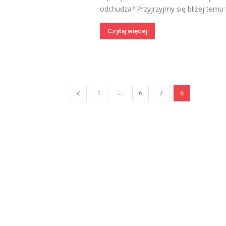
odchudza? Przyjrzyjmy się bliżej temu 
Czytaj więcej
...
1
6
7
8