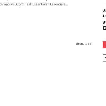
tematowi. Czym jest Essentiale? Essentiale...
S
t
g
U
Strona 8 z 8
Ka