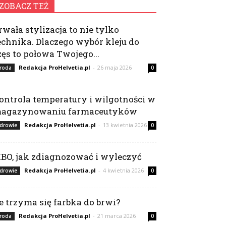
ZOBACZ TEŻ
rwała stylizacja to nie tylko
echnika. Dlaczego wybór kleju do
zęs to połowa Twojego...
Redakcja ProHelvetia.pl
-
26 maja 2026
roda
0
ontrola temperatury i wilgotności w
agazynowaniu farmaceutyków
Redakcja ProHelvetia.pl
-
13 kwietnia 2026
drowie
0
IBO, jak zdiagnozować i wyleczyć
Redakcja ProHelvetia.pl
-
4 kwietnia 2026
drowie
0
le trzyma się farbka do brwi?
Redakcja ProHelvetia.pl
-
21 marca 2026
roda
0