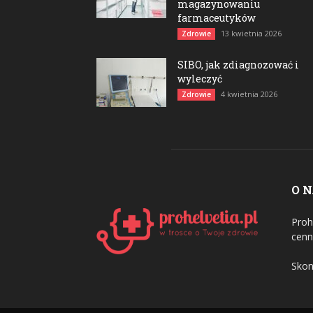
magazynowaniu
farmaceutyków
13 kwietnia 2026
Zdrowie
SIBO, jak zdiagnozować i
wyleczyć
4 kwietnia 2026
Zdrowie
O 
Proh
cenn
Skon