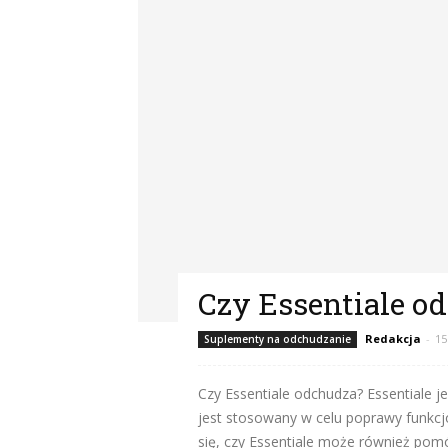
Czy Essentiale o
Redakcja
-
15
Suplementy na odchudzanie
Czy Essentiale odchudza? Essentiale j
jest stosowany w celu poprawy funkcj
się, czy Essentiale może również pom