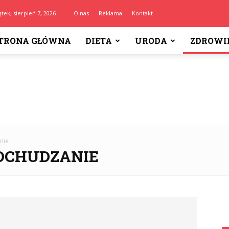
ątek, sierpień 7, 2026
O nas
Reklama
Kontakt
TRONA GŁÓWNA
DIETA
URODA
ZDROWI
nie
DCHUDZANIE