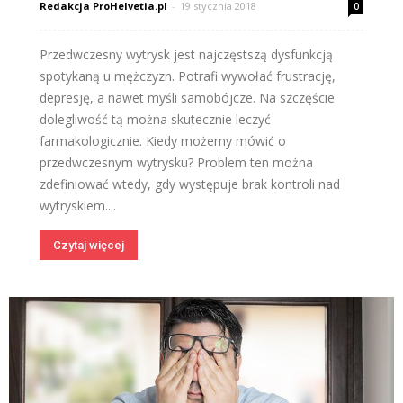
Redakcja ProHelvetia.pl
-
19 stycznia 2018
0
Przedwczesny wytrysk jest najczęstszą dysfunkcją
spotykaną u mężczyzn. Potrafi wywołać frustrację,
depresję, a nawet myśli samobójcze. Na szczęście
dolegliwość tą można skutecznie leczyć
farmakologicznie. Kiedy możemy mówić o
przedwczesnym wytrysku? Problem ten można
zdefiniować wtedy, gdy występuje brak kontroli nad
wytryskiem....
Czytaj więcej