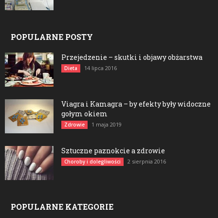
POPULARNE POSTY
Przejedzenie – skutki i objawy obżarstwa
14 lipca 2016
Dieta
Viagra i Kamagra – by efekty były widoczne
gołym okiem
1 maja 2019
Zdrowie
Sztuczne paznokcie a zdrowie
2 sierpnia 2016
Choroby i dolegliwości
POPULARNE KATEGORIE