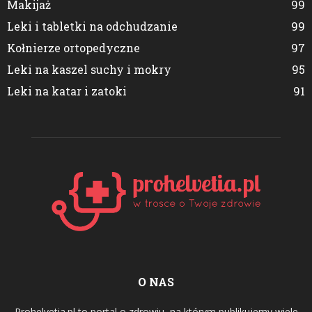
Makijaż
99
Leki i tabletki na odchudzanie
99
Kołnierze ortopedyczne
97
Leki na kaszel suchy i mokry
95
Leki na katar i zatoki
91
O NAS
Prohelvetia.pl to portal o zdrowiu, na którym publikujemy wiele