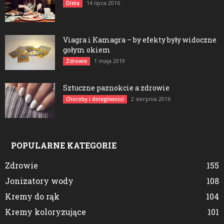
14 lipca 2016
Dieta
Viagra i Kamagra – by efekty były widoczne
gołym okiem
1 maja 2019
Zdrowie
Sztuczne paznokcie a zdrowie
2 sierpnia 2016
Choroby i dolegliwości
POPULARNE KATEGORIE
Zdrowie
155
Jonizatory wody
108
Kremy do rąk
104
Kremy koloryzujące
101