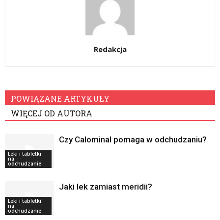
Redakcja
POWIĄZANE ARTYKUŁY
WIĘCEJ OD AUTORA
Czy Calominal pomaga w odchudzaniu?
Leki i tabletki
na
odchudzanie
Jaki lek zamiast meridii?
Leki i tabletki
na
odchudzanie