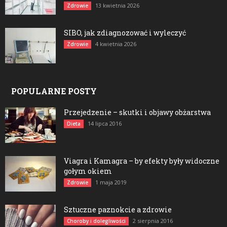
13 kwietnia 2026
Zdrowie
SIBO, jak zdiagnozować i wyleczyć
4 kwietnia 2026
Zdrowie
POPULARNE POSTY
Przejedzenie – skutki i objawy obżarstwa
14 lipca 2016
Dieta
Viagra i Kamagra – by efekty były widoczne
gołym okiem
1 maja 2019
Zdrowie
Sztuczne paznokcie a zdrowie
2 sierpnia 2016
Choroby i dolegliwości