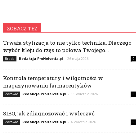
ZOBACZ TEŻ
Trwała stylizacja to nie tylko technika. Dlaczego
wybór kleju do rzęs to połowa Twojego...
Redakcja ProHelvetia.pl
-
26 maja 2026
Uroda
0
Kontrola temperatury i wilgotności w
magazynowaniu farmaceutyków
Redakcja ProHelvetia.pl
-
13 kwietnia 2026
Zdrowie
0
SIBO, jak zdiagnozować i wyleczyć
Redakcja ProHelvetia.pl
-
4 kwietnia 2026
Zdrowie
0