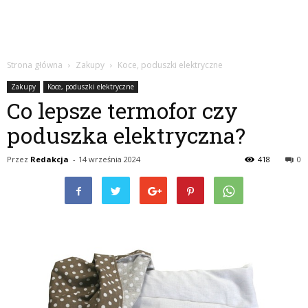
Strona główna
Zakupy
Koce, poduszki elektryczne
Zakupy
Koce, poduszki elektryczne
Co lepsze termofor czy
poduszka elektryczna?
Przez
Redakcja
-
14 września 2024
418
0