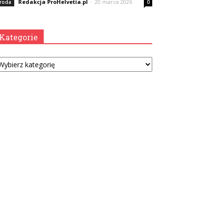
Redakcja ProHelvetia.pl
-
20 marca 2026
roda
0
Kategorie
tegorie