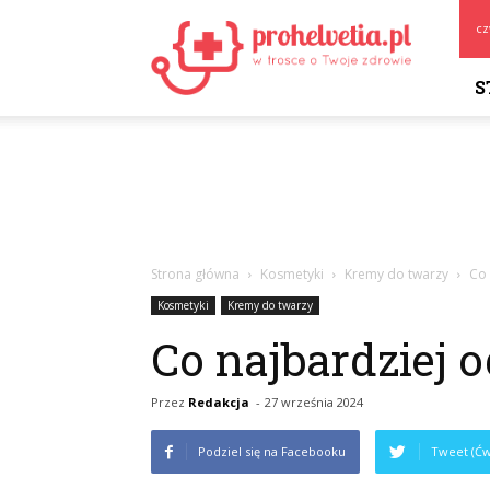
Prohelvetia.pl
cz
S
Strona główna
Kosmetyki
Kremy do twarzy
Co 
Kosmetyki
Kremy do twarzy
Co najbardziej 
Przez
Redakcja
-
27 września 2024
Podziel się na Facebooku
Tweet (Ćw