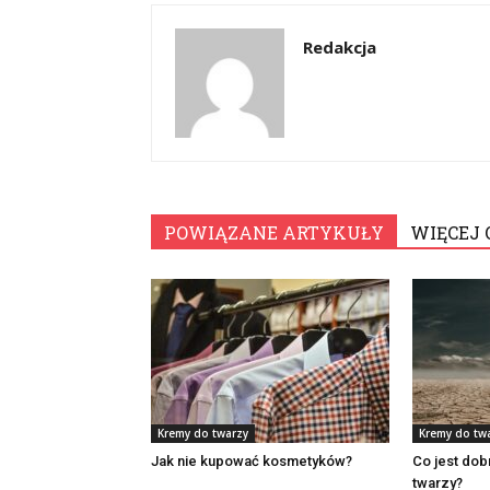
Redakcja
POWIĄZANE ARTYKUŁY
WIĘCEJ 
Kremy do twarzy
Kremy do tw
Jak nie kupować kosmetyków?
Co jest dob
twarzy?