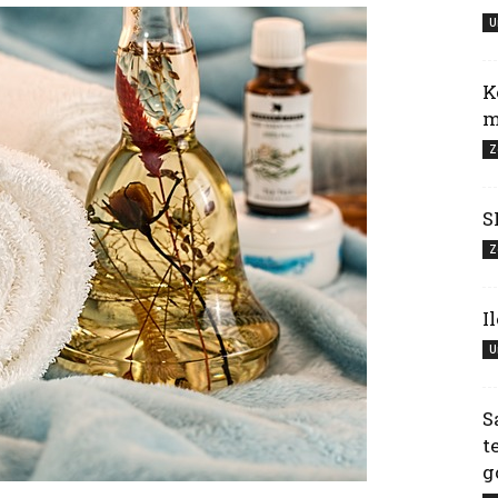
U
K
m
Z
S
Z
I
U
S
t
g