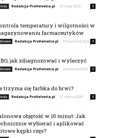
Redakcja ProHelvetia.pl
-
26 maja 2026
roda
0
ontrola temperatury i wilgotności w
agazynowaniu farmaceutyków
Redakcja ProHelvetia.pl
-
13 kwietnia 2026
drowie
0
IBO, jak zdiagnozować i wyleczyć
Redakcja ProHelvetia.pl
-
4 kwietnia 2026
drowie
0
le trzyma się farbka do brwi?
Redakcja ProHelvetia.pl
-
21 marca 2026
roda
0
alonowa objętość w 10 minut: Jak
echnicznie wybierać i aplikować
otowe kępki rzęs?