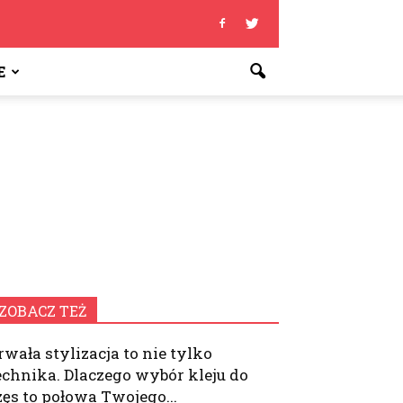
E
ZOBACZ TEŻ
rwała stylizacja to nie tylko
echnika. Dlaczego wybór kleju do
zęs to połowa Twojego...