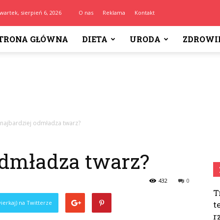
wartek, sierpień 6, 2026
O nas
Reklama
Kontakt
TRONA GŁÓWNA
DIETA
URODA
ZDROWI
najbardziej odmładza twarz?
odmładza twarz?
432
0
T
ierkaj) na Twitterze
t
r