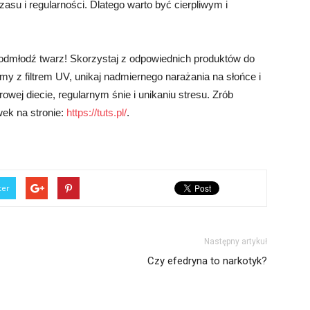
su i regularności. Dlatego warto być cierpliwym i
 odmłodź twarz! Skorzystaj z odpowiednich produktów do
remy z filtrem UV, unikaj nadmiernego narażania na słońce i
rowej diecie, regularnym śnie i unikaniu stresu. Zrób
wek na stronie:
https://tuts.pl/
.
ter
Następny artykuł
Czy efedryna to narkotyk?