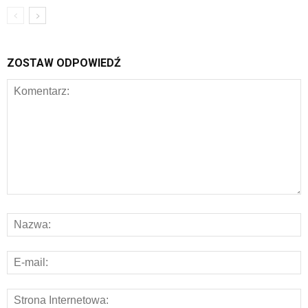
ZOSTAW ODPOWIEDŹ