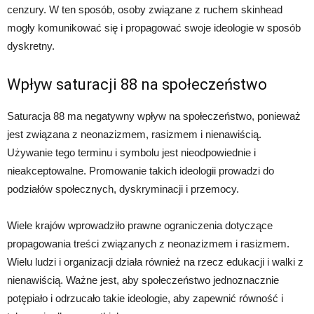
cenzury. W ten sposób, osoby związane z ruchem skinhead
mogły komunikować się i propagować swoje ideologie w sposób
dyskretny.
Wpływ saturacji 88 na społeczeństwo
Saturacja 88 ma negatywny wpływ na społeczeństwo, ponieważ
jest związana z neonazizmem, rasizmem i nienawiścią.
Używanie tego terminu i symbolu jest nieodpowiednie i
nieakceptowalne. Promowanie takich ideologii prowadzi do
podziałów społecznych, dyskryminacji i przemocy.
Wiele krajów wprowadziło prawne ograniczenia dotyczące
propagowania treści związanych z neonazizmem i rasizmem.
Wielu ludzi i organizacji działa również na rzecz edukacji i walki z
nienawiścią. Ważne jest, aby społeczeństwo jednoznacznie
potępiało i odrzucało takie ideologie, aby zapewnić równość i