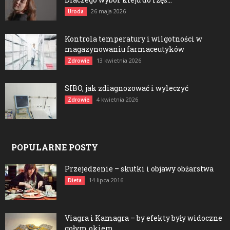
26 maja 2026
Uroda
Kontrola temperatury i wilgotności w
magazynowaniu farmaceutyków
13 kwietnia 2026
Zdrowie
SIBO, jak zdiagnozować i wyleczyć
4 kwietnia 2026
Zdrowie
POPULARNE POSTY
Przejedzenie – skutki i objawy obżarstwa
14 lipca 2016
Dieta
Viagra i Kamagra – by efekty były widoczne
gołym okiem