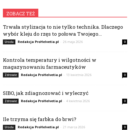
ZOBACZ TEŻ
Trwała stylizacja to nie tylko technika. Dlaczego
wybór kleju do rzęs to połowa Twojego...
Redakcja ProHelvetia.pl
-
26 maja 2026
Uroda
0
Kontrola temperatury i wilgotności w
magazynowaniu farmaceutyków
Redakcja ProHelvetia.pl
-
13 kwietnia 2026
Zdrowie
0
SIBO, jak zdiagnozować i wyleczyć
Redakcja ProHelvetia.pl
-
4 kwietnia 2026
Zdrowie
0
Ile trzyma się farbka do brwi?
Redakcja ProHelvetia.pl
-
21 marca 2026
Uroda
0