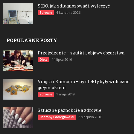
SIBO, jak zdiagnozować i wyleczyć
4 kwietnia 2026
Zdrowie
POPULARNE POSTY
Przejedzenie – skutki i objawy obżarstwa
14 lipca 2016
Dieta
Viagra i Kamagra – by efekty były widoczne
gołym okiem
1 maja 2019
Zdrowie
Sztuczne paznokcie a zdrowie
2 sierpnia 2016
Choroby i dolegliwości