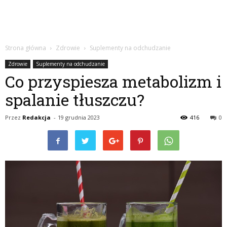
Strona główna
Zdrowie
Suplementy na odchudzanie
Zdrowie
Suplementy na odchudzanie
Co przyspiesza metabolizm i
spalanie tłuszczu?
Przez
Redakcja
-
19 grudnia 2023
416
0