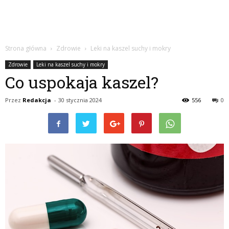
Strona główna
Zdrowie
Leki na kaszel suchy i mokry
Zdrowie
Leki na kaszel suchy i mokry
Co uspokaja kaszel?
Przez
Redakcja
-
30 stycznia 2024
556
0