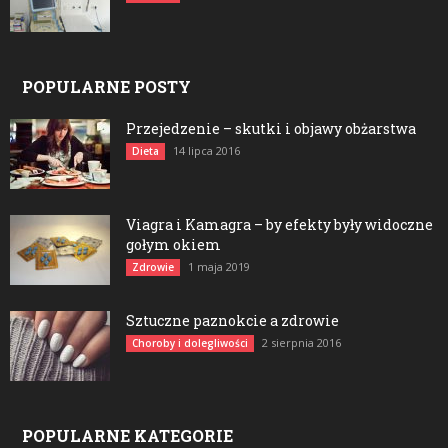
POPULARNE POSTY
Przejedzenie – skutki i objawy obżarstwa
14 lipca 2016
Dieta
Viagra i Kamagra – by efekty były widoczne
gołym okiem
1 maja 2019
Zdrowie
Sztuczne paznokcie a zdrowie
2 sierpnia 2016
Choroby i dolegliwości
POPULARNE KATEGORIE