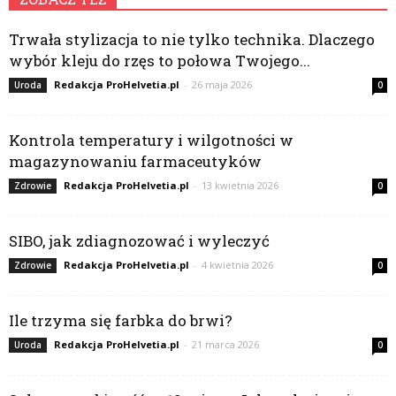
Trwała stylizacja to nie tylko technika. Dlaczego
wybór kleju do rzęs to połowa Twojego...
Redakcja ProHelvetia.pl
-
26 maja 2026
Uroda
0
Kontrola temperatury i wilgotności w
magazynowaniu farmaceutyków
Redakcja ProHelvetia.pl
-
13 kwietnia 2026
Zdrowie
0
SIBO, jak zdiagnozować i wyleczyć
Redakcja ProHelvetia.pl
-
4 kwietnia 2026
Zdrowie
0
Ile trzyma się farbka do brwi?
Redakcja ProHelvetia.pl
-
21 marca 2026
Uroda
0