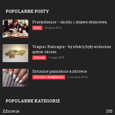
POPULARNE POSTY
Przejedzenie – skutki i objawy obżarstwa
14 lipca 2016
Dieta
Viagra i Kamagra – by efekty były widoczne
gołym okiem
1 maja 2019
Zdrowie
Sztuczne paznokcie a zdrowie
2 sierpnia 2016
Choroby i dolegliwości
POPULARNE KATEGORIE
Zdrowie
155