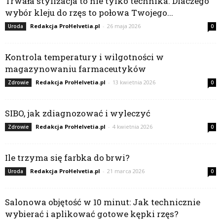
Trwała stylizacja to nie tylko technika. Dlaczego
wybór kleju do rzęs to połowa Twojego...
Redakcja ProHelvetia.pl
-
26 maja 2026
Uroda
0
Kontrola temperatury i wilgotności w
magazynowaniu farmaceutyków
Redakcja ProHelvetia.pl
-
13 kwietnia 2026
Zdrowie
0
SIBO, jak zdiagnozować i wyleczyć
Redakcja ProHelvetia.pl
-
4 kwietnia 2026
Zdrowie
0
Ile trzyma się farbka do brwi?
Redakcja ProHelvetia.pl
-
21 marca 2026
Uroda
0
Salonowa objętość w 10 minut: Jak technicznie
wybierać i aplikować gotowe kępki rzęs?