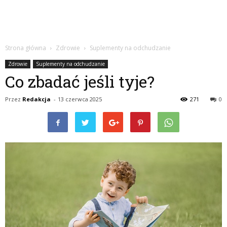
Strona główna
Zdrowie
Suplementy na odchudzanie
Zdrowie
Suplementy na odchudzanie
Co zbadać jeśli tyje?
Przez
Redakcja
-
13 czerwca 2025
271
0