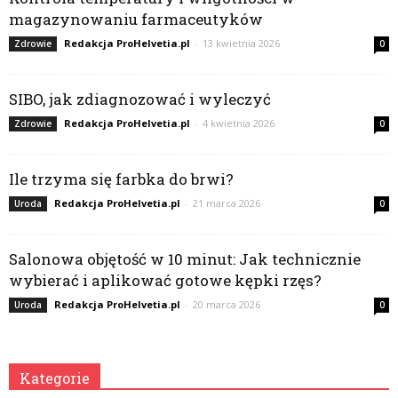
magazynowaniu farmaceutyków
Redakcja ProHelvetia.pl
-
13 kwietnia 2026
Zdrowie
0
SIBO, jak zdiagnozować i wyleczyć
Redakcja ProHelvetia.pl
-
4 kwietnia 2026
Zdrowie
0
Ile trzyma się farbka do brwi?
Redakcja ProHelvetia.pl
-
21 marca 2026
Uroda
0
Salonowa objętość w 10 minut: Jak technicznie
wybierać i aplikować gotowe kępki rzęs?
Redakcja ProHelvetia.pl
-
20 marca 2026
Uroda
0
Kategorie