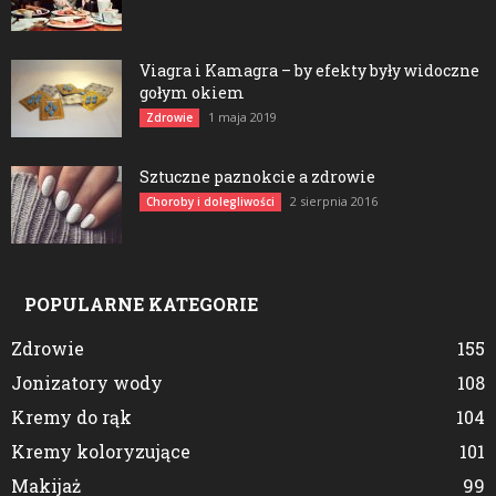
Viagra i Kamagra – by efekty były widoczne
gołym okiem
1 maja 2019
Zdrowie
Sztuczne paznokcie a zdrowie
2 sierpnia 2016
Choroby i dolegliwości
POPULARNE KATEGORIE
Zdrowie
155
Jonizatory wody
108
Kremy do rąk
104
Kremy koloryzujące
101
Makijaż
99