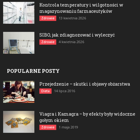
Kontrola temperatury i wilgotności w
magazynowaniu farmaceutyków
13 kwietnia 2026
Zdrowie
SIBO, jak zdiagnozować i wyleczyć
4 kwietnia 2026
Zdrowie
POPULARNE POSTY
Przejedzenie – skutki i objawy obżarstwa
14 lipca 2016
Dieta
Viagra i Kamagra – by efekty były widoczne
gołym okiem
1 maja 2019
Zdrowie