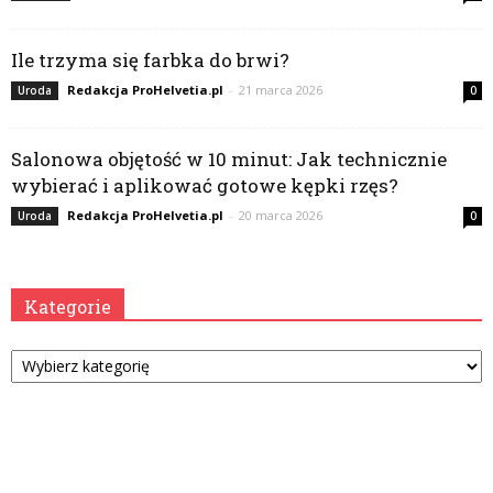
Ile trzyma się farbka do brwi?
Redakcja ProHelvetia.pl
-
21 marca 2026
Uroda
0
Salonowa objętość w 10 minut: Jak technicznie
wybierać i aplikować gotowe kępki rzęs?
Redakcja ProHelvetia.pl
-
20 marca 2026
Uroda
0
Kategorie
Kategorie