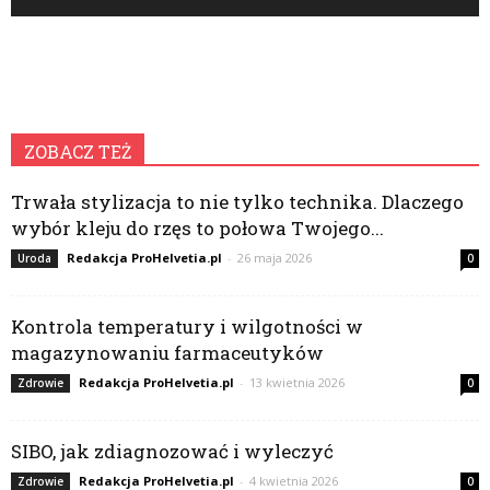
ZOBACZ TEŻ
Trwała stylizacja to nie tylko technika. Dlaczego
wybór kleju do rzęs to połowa Twojego...
Redakcja ProHelvetia.pl
-
26 maja 2026
Uroda
0
Kontrola temperatury i wilgotności w
magazynowaniu farmaceutyków
Redakcja ProHelvetia.pl
-
13 kwietnia 2026
Zdrowie
0
SIBO, jak zdiagnozować i wyleczyć
Redakcja ProHelvetia.pl
-
4 kwietnia 2026
Zdrowie
0