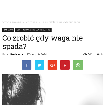
Strona główna
Zdrowie
Leki i tabletki na odchudzanie
Zdrowie
Leki i tabletki na odchudzanie
Co zrobić gdy waga nie
spada?
Przez
Redakcja
-
27 sierpnia 2024
344
0