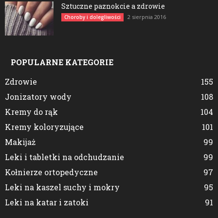
Sztuczne paznokcie a zdrowie
2 sierpnia 2016
Choroby i dolegliwości
POPULARNE KATEGORIE
Zdrowie
155
Jonizatory wody
108
Kremy do rąk
104
Kremy koloryzujące
101
Makijaż
99
Leki i tabletki na odchudzanie
99
Kołnierze ortopedyczne
97
Leki na kaszel suchy i mokry
95
Leki na katar i zatoki
91