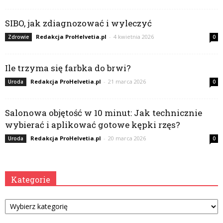
SIBO, jak zdiagnozować i wyleczyć
Redakcja ProHelvetia.pl
-
4 kwietnia 2026
Zdrowie
0
Ile trzyma się farbka do brwi?
Redakcja ProHelvetia.pl
-
21 marca 2026
Uroda
0
Salonowa objętość w 10 minut: Jak technicznie
wybierać i aplikować gotowe kępki rzęs?
Redakcja ProHelvetia.pl
-
20 marca 2026
Uroda
0
Kategorie
Kategorie