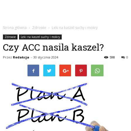
Strona główna
Zdrowie
Leki na kaszel suchy i mokry
Zdrowie
Leki na kaszel suchy i mokry
Czy ACC nasila kaszel?
Przez
Redakcja
-
30 stycznia 2024
598
0