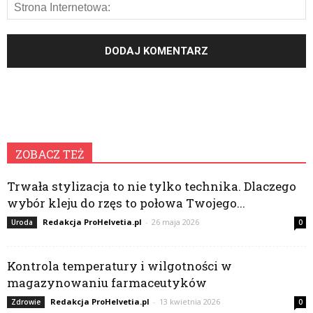
ZOBACZ TEŻ
Trwała stylizacja to nie tylko technika. Dlaczego
wybór kleju do rzęs to połowa Twojego...
Redakcja ProHelvetia.pl
-
26 maja 2026
Uroda
0
Kontrola temperatury i wilgotności w
magazynowaniu farmaceutyków
Redakcja ProHelvetia.pl
-
13 kwietnia 2026
Zdrowie
0