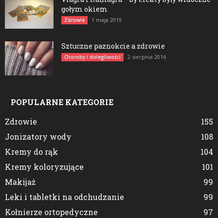
gołym okiem
1 maja 2019
Zdrowie
Sztuczne paznokcie a zdrowie
2 sierpnia 2016
Choroby i dolegliwości
POPULARNE KATEGORIE
Zdrowie
155
Jonizatory wody
108
Kremy do rąk
104
Kremy koloryzujące
101
Makijaż
99
Leki i tabletki na odchudzanie
99
Kołnierze ortopedyczne
97