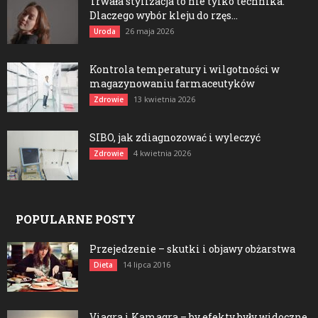
Trwała stylizacja to nie tylko technika.
Dlaczego wybór kleju do rzęs...
26 maja 2026
Uroda
Kontrola temperatury i wilgotności w
magazynowaniu farmaceutyków
13 kwietnia 2026
Zdrowie
SIBO, jak zdiagnozować i wyleczyć
4 kwietnia 2026
Zdrowie
POPULARNE POSTY
Przejedzenie – skutki i objawy obżarstwa
14 lipca 2016
Dieta
Viagra i Kamagra – by efekty były widoczne