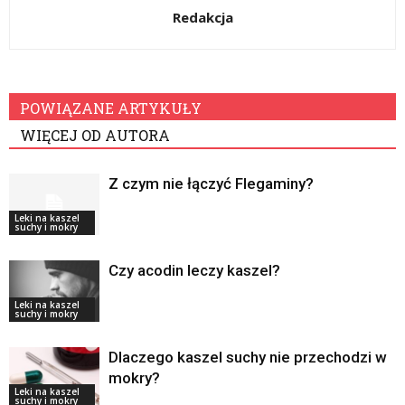
Redakcja
POWIĄZANE ARTYKUŁY
WIĘCEJ OD AUTORA
Z czym nie łączyć Flegaminy?
Leki na kaszel
suchy i mokry
Czy acodin leczy kaszel?
Leki na kaszel
suchy i mokry
Dlaczego kaszel suchy nie przechodzi w
mokry?
Leki na kaszel
suchy i mokry