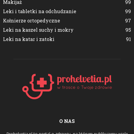
Makijaż
99
Leki i tabletki na odchudzanie
99
Kołnierze ortopedyczne
97
Leki na kaszel suchy i mokry
95
Leki na katar i zatoki
91
O NAS
Prohelvetia.pl to portal o zdrowiu, na którym publikujemy wiele