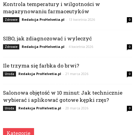
Kontrola temperatury i wilgotności w
magazynowaniu farmaceutyków
Redakcja ProHelvetia.pl
-
13 kwietnia 2026
Zdrowie
0
SIBO, jak zdiagnozować i wyleczyć
Redakcja ProHelvetia.pl
-
4 kwietnia 2026
Zdrowie
0
Ile trzyma się farbka do brwi?
Redakcja ProHelvetia.pl
-
21 marca 2026
Uroda
0
Salonowa objętość w 10 minut: Jak technicznie
wybierać i aplikować gotowe kępki rzęs?
Redakcja ProHelvetia.pl
-
20 marca 2026
Uroda
0
Kategorie