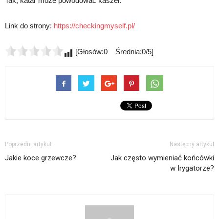
Tak, katar może powodować kaszel.
Link do strony:
https://checkingmyself.pl/
[Głosów:0 Średnia:0/5]
Poprzedni artykuł
Następny artykuł
Jakie koce grzewcze?
Jak często wymieniać końcówki
w Irygatorze?