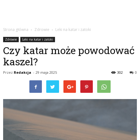
Strona główna
Zdrowie
Leki na katar i zatoki
Zdrowie
Leki na katar i zatoki
Czy katar może powodować
kaszel?
Przez
Redakcja
-
29 maja 2025
302
0