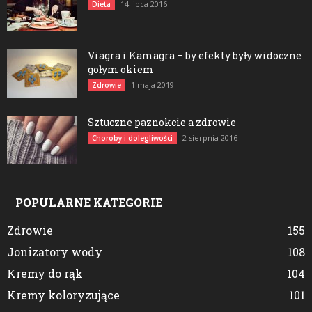
14 lipca 2016
Dieta
Viagra i Kamagra – by efekty były widoczne
gołym okiem
1 maja 2019
Zdrowie
Sztuczne paznokcie a zdrowie
2 sierpnia 2016
Choroby i dolegliwości
POPULARNE KATEGORIE
Zdrowie
155
Jonizatory wody
108
Kremy do rąk
104
Kremy koloryzujące
101