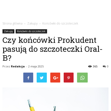
Strona główna
Zakupy
Końcówki do szczoteczek
Zakupy
Końcówki do szczoteczek
Czy końcówki Prokudent
pasują do szczoteczki Oral-
B?
Przez
Redakcja
-
2 maja 2025
365
0