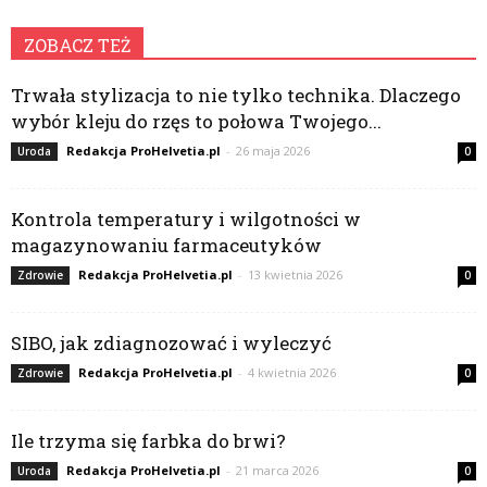
ZOBACZ TEŻ
Trwała stylizacja to nie tylko technika. Dlaczego
wybór kleju do rzęs to połowa Twojego...
Redakcja ProHelvetia.pl
-
26 maja 2026
Uroda
0
Kontrola temperatury i wilgotności w
magazynowaniu farmaceutyków
Redakcja ProHelvetia.pl
-
13 kwietnia 2026
Zdrowie
0
SIBO, jak zdiagnozować i wyleczyć
Redakcja ProHelvetia.pl
-
4 kwietnia 2026
Zdrowie
0
Ile trzyma się farbka do brwi?
Redakcja ProHelvetia.pl
-
21 marca 2026
Uroda
0