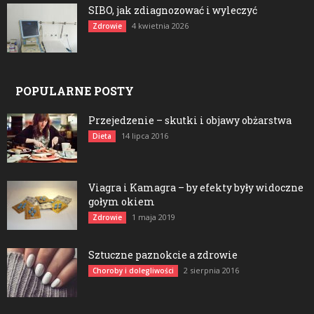
SIBO, jak zdiagnozować i wyleczyć
4 kwietnia 2026
Zdrowie
POPULARNE POSTY
Przejedzenie – skutki i objawy obżarstwa
14 lipca 2016
Dieta
Viagra i Kamagra – by efekty były widoczne
gołym okiem
1 maja 2019
Zdrowie
Sztuczne paznokcie a zdrowie
2 sierpnia 2016
Choroby i dolegliwości