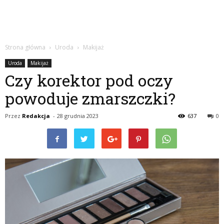
Strona główna
Uroda
Makijaż
Uroda
Makijaż
Czy korektor pod oczy
powoduje zmarszczki?
Przez
Redakcja
-
28 grudnia 2023
637
0