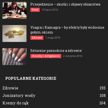
Przejedzenie – skutki i objawy obżarstwa
14 lipca 2016
Dieta
Viagra i Kamagra – by efekty były widoczne
gołym okiem
1 maja 2019
Zdrowie
Sztuczne paznokcie a zdrowie
2 sierpnia 2016
Choroby i dolegliwości
POPULARNE KATEGORIE
Zdrowie
155
Jonizatory wody
108
Kremy do rąk
104