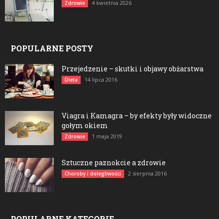
4 kwietnia 2026
Zdrowie
POPULARNE POSTY
Przejedzenie – skutki i objawy obżarstwa
14 lipca 2016
Dieta
Viagra i Kamagra – by efekty były widoczne
gołym okiem
1 maja 2019
Zdrowie
Sztuczne paznokcie a zdrowie
2 sierpnia 2016
Choroby i dolegliwości
POPULARNE KATEGORIE