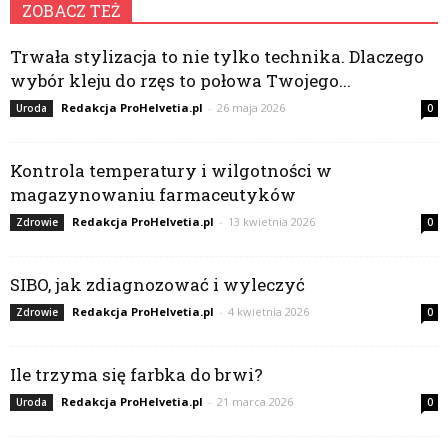
ZOBACZ TEŻ
Trwała stylizacja to nie tylko technika. Dlaczego
wybór kleju do rzęs to połowa Twojego...
Redakcja ProHelvetia.pl
-
26 maja 2026
Uroda
0
Kontrola temperatury i wilgotności w
magazynowaniu farmaceutyków
Redakcja ProHelvetia.pl
-
13 kwietnia 2026
Zdrowie
0
SIBO, jak zdiagnozować i wyleczyć
Redakcja ProHelvetia.pl
-
4 kwietnia 2026
Zdrowie
0
Ile trzyma się farbka do brwi?
Redakcja ProHelvetia.pl
-
21 marca 2026
Uroda
0