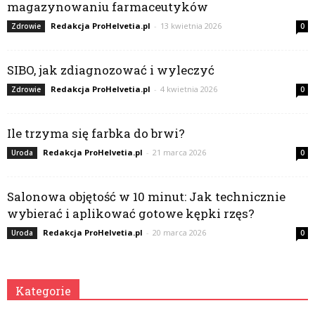
magazynowaniu farmaceutyków
Redakcja ProHelvetia.pl
-
13 kwietnia 2026
Zdrowie
0
SIBO, jak zdiagnozować i wyleczyć
Redakcja ProHelvetia.pl
-
4 kwietnia 2026
Zdrowie
0
Ile trzyma się farbka do brwi?
Redakcja ProHelvetia.pl
-
21 marca 2026
Uroda
0
Salonowa objętość w 10 minut: Jak technicznie
wybierać i aplikować gotowe kępki rzęs?
Redakcja ProHelvetia.pl
-
20 marca 2026
Uroda
0
Kategorie