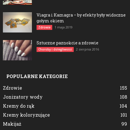
Viagra i Kamagra – by efekty były widoczne
gołym okiem
1 maja 2019
Zdrowie
Sztuczne paznokcie a zdrowie
2 sierpnia 2016
Choroby i dolegliwości
POPULARNE KATEGORIE
Zdrowie
155
Jonizatory wody
108
Kremy do rąk
104
Kremy koloryzujące
101
Makijaż
99