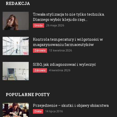
REDAKCJA
Trwała stylizacja to nie tylko technika.
Dlaczego wybór kleju do rzęs...
26 maja 2026
Uroda
Kontrola temperatury i wilgotności w
magazynowaniu farmaceutyków
13 kwietnia 2026
Zdrowie
SIBO, jak zdiagnozować i wyleczyć
4 kwietnia 2026
Zdrowie
POPULARNE POSTY
Przejedzenie – skutki i objawy obżarstwa
14 lipca 2016
Dieta