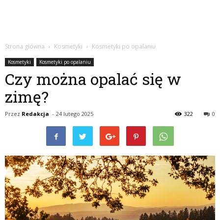
Strona główna
Kosmetyki
Kosmetyki po opalaniu
Kosmetyki
Kosmetyki po opalaniu
Czy można opalać się w
zimę?
Przez
Redakcja
-
24 lutego 2025
322
0