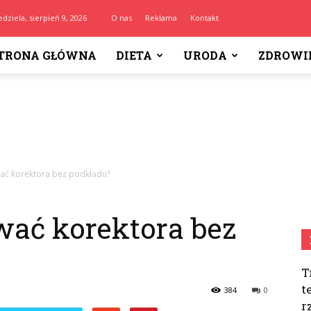
edziela, sierpień 9, 2026
O nas
Reklama
Kontakt
TRONA GŁÓWNA
DIETA
URODA
ZDROWI
ać korektora bez podkładu?
ać korektora bez
T
t
384
0
r