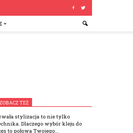
E
ZOBACZ TEŻ
rwała stylizacja to nie tylko
echnika. Dlaczego wybór kleju do
zęs to połowa Twojego...