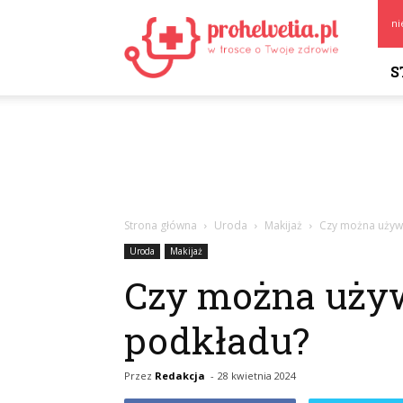
Prohelvetia.pl
ni
S
Strona główna
Uroda
Makijaż
Czy można używ
Uroda
Makijaż
Czy można używ
podkładu?
Przez
Redakcja
-
28 kwietnia 2024