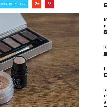
ierkaj) na Twitterze
U
K
m
Z
S
Z
I
U
S
t
g