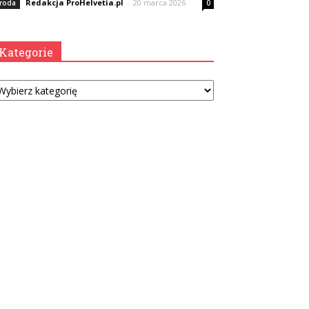
Redakcja ProHelvetia.pl
-
20 marca 2026
roda
0
Kategorie
tegorie