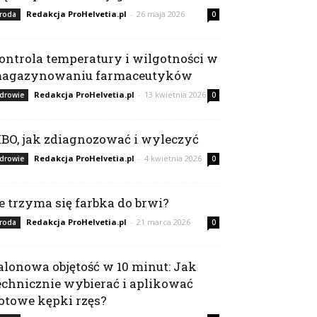
Redakcja ProHelvetia.pl
-
26 maja 2026
roda
0
ontrola temperatury i wilgotności w
agazynowaniu farmaceutyków
Redakcja ProHelvetia.pl
-
13 kwietnia 2026
drowie
0
IBO, jak zdiagnozować i wyleczyć
Redakcja ProHelvetia.pl
-
4 kwietnia 2026
drowie
0
le trzyma się farbka do brwi?
Redakcja ProHelvetia.pl
-
21 marca 2026
roda
0
alonowa objętość w 10 minut: Jak
echnicznie wybierać i aplikować
otowe kępki rzęs?