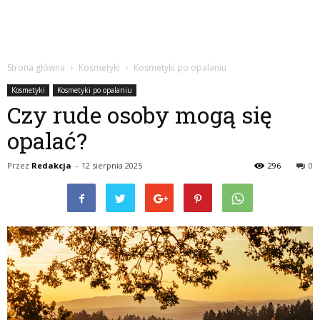
Strona główna
Kosmetyki
Kosmetyki po opalaniu
Kosmetyki
Kosmetyki po opalaniu
Czy rude osoby mogą się
opalać?
Przez
Redakcja
-
12 sierpnia 2025
296
0