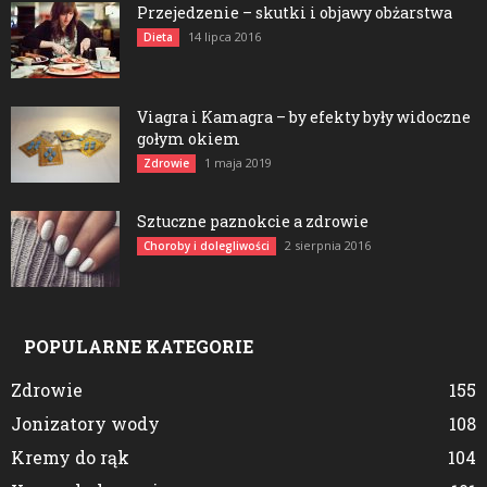
Przejedzenie – skutki i objawy obżarstwa
14 lipca 2016
Dieta
Viagra i Kamagra – by efekty były widoczne
gołym okiem
1 maja 2019
Zdrowie
Sztuczne paznokcie a zdrowie
2 sierpnia 2016
Choroby i dolegliwości
POPULARNE KATEGORIE
Zdrowie
155
Jonizatory wody
108
Kremy do rąk
104