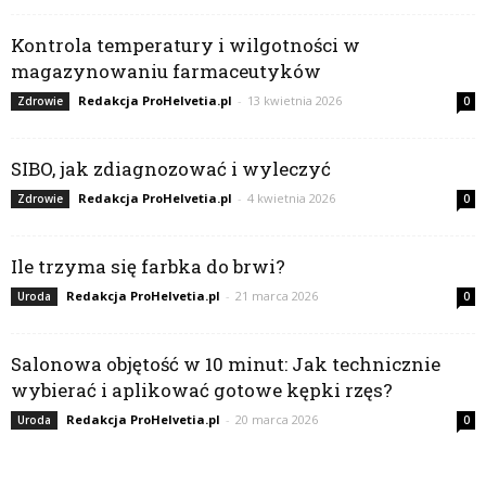
Kontrola temperatury i wilgotności w
magazynowaniu farmaceutyków
Redakcja ProHelvetia.pl
-
13 kwietnia 2026
Zdrowie
0
SIBO, jak zdiagnozować i wyleczyć
Redakcja ProHelvetia.pl
-
4 kwietnia 2026
Zdrowie
0
Ile trzyma się farbka do brwi?
Redakcja ProHelvetia.pl
-
21 marca 2026
Uroda
0
Salonowa objętość w 10 minut: Jak technicznie
wybierać i aplikować gotowe kępki rzęs?
Redakcja ProHelvetia.pl
-
20 marca 2026
Uroda
0