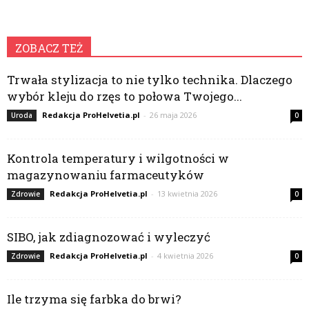
ZOBACZ TEŻ
Trwała stylizacja to nie tylko technika. Dlaczego
wybór kleju do rzęs to połowa Twojego...
Redakcja ProHelvetia.pl
-
26 maja 2026
Uroda
0
Kontrola temperatury i wilgotności w
magazynowaniu farmaceutyków
Redakcja ProHelvetia.pl
-
13 kwietnia 2026
Zdrowie
0
SIBO, jak zdiagnozować i wyleczyć
Redakcja ProHelvetia.pl
-
4 kwietnia 2026
Zdrowie
0
Ile trzyma się farbka do brwi?