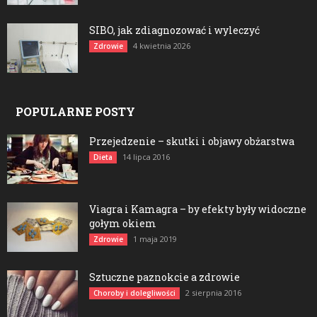
SIBO, jak zdiagnozować i wyleczyć
4 kwietnia 2026
Zdrowie
POPULARNE POSTY
Przejedzenie – skutki i objawy obżarstwa
14 lipca 2016
Dieta
Viagra i Kamagra – by efekty były widoczne
gołym okiem
1 maja 2019
Zdrowie
Sztuczne paznokcie a zdrowie
2 sierpnia 2016
Choroby i dolegliwości