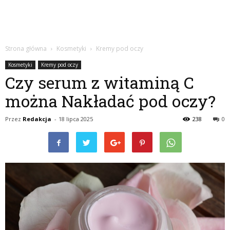
Strona główna
Kosmetyki
Kremy pod oczy
Kosmetyki
Kremy pod oczy
Czy serum z witaminą C
można Nakładać pod oczy?
Przez
Redakcja
-
18 lipca 2025
238
0