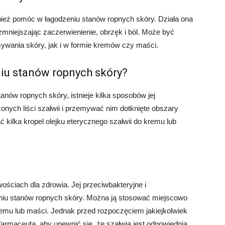
ież pomóc w łagodzeniu stanów ropnych skóry. Działa ona
zmniejszając zaczerwienienie, obrzęk i ból. Może być
wania skóry, jak i w formie kremów czy maści.
iu stanów ropnych skóry?
nów ropnych skóry, istnieje kilka sposobów jej
nych liści szałwii i przemywać nim dotknięte obszary
 kilka kropel olejku eterycznego szałwii do kremu lub
wościach dla zdrowia. Jej przeciwbakteryjne i
niu stanów ropnych skóry. Można ją stosować miejscowo
remu lub maści. Jednak przed rozpoczęciem jakiejkolwiek
 farmaceutą, aby upewnić się, że szałwia jest odpowiednia