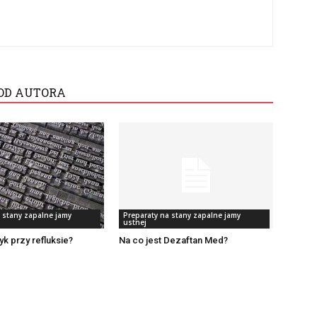
OD AUTORA
 stany zapalne jamy
Preparaty na stany zapalne jamy
ustnej
zyk przy refluksie?
Na co jest Dezaftan Med?