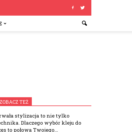
E
ZOBACZ TEŻ
rwała stylizacja to nie tylko
echnika. Dlaczego wybór kleju do
zęs to połowa Twojego...