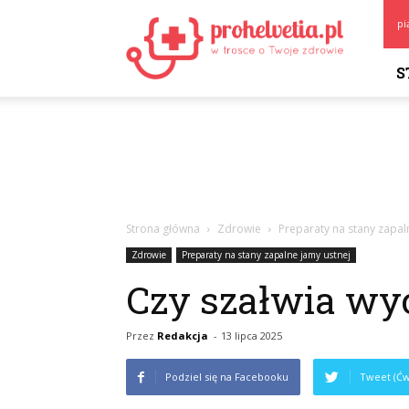
Prohelvetia.pl
pi
S
Strona główna
Zdrowie
Preparaty na stany zapal
Zdrowie
Preparaty na stany zapalne jamy ustnej
Czy szałwia wy
Przez
Redakcja
-
13 lipca 2025
Podziel się na Facebooku
Tweet (Ćw