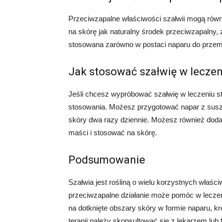
Przeciwzapalne właściwości szałwii mogą równ
na skórę jak naturalny środek przeciwzapalny, 
stosowana zarówno w postaci naparu do przemy
Jak stosować szałwię w leczen
Jeśli chcesz wypróbować szałwię w leczeniu sta
stosowania. Możesz przygotować napar z suszo
skóry dwa razy dziennie. Możesz również dodać
maści i stosować na skórę.
Podsumowanie
Szałwia jest rośliną o wielu korzystnych właści
przeciwzapalne działanie może pomóc w lecze
na dotknięte obszary skóry w formie naparu, k
terapii należy skonsultować się z lekarzem lub