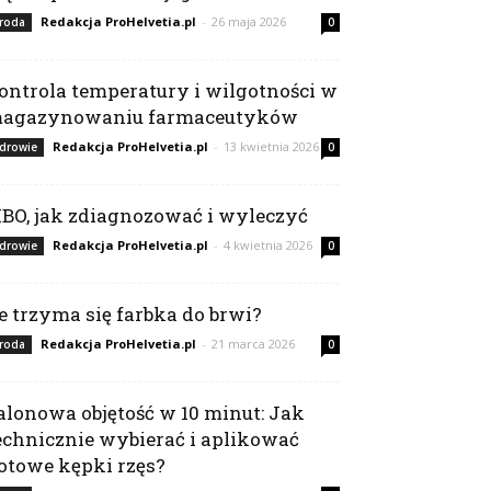
Redakcja ProHelvetia.pl
-
26 maja 2026
roda
0
ontrola temperatury i wilgotności w
agazynowaniu farmaceutyków
Redakcja ProHelvetia.pl
-
13 kwietnia 2026
drowie
0
IBO, jak zdiagnozować i wyleczyć
Redakcja ProHelvetia.pl
-
4 kwietnia 2026
drowie
0
le trzyma się farbka do brwi?
Redakcja ProHelvetia.pl
-
21 marca 2026
roda
0
alonowa objętość w 10 minut: Jak
echnicznie wybierać i aplikować
otowe kępki rzęs?