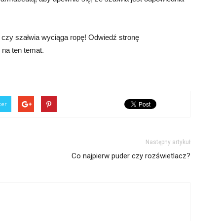
 czy szałwia wyciąga ropę! Odwiedź stronę
j na ten temat.
ter
Następny artykuł
Co najpierw puder czy rozświetlacz?