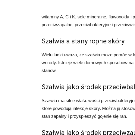
witaminy A, C i K, sole mineralne, flawonoidy i
przeciwzapalne, przeciwbakteryjne i przeciwwi
Szałwia a stany ropne skóry
Wielu ludzi uważa, że szałwia może pomóc w le
wrzody. Istnieje wiele domowych sposobów na 
stanów.
Szałwia jako środek przeciwba
Szałwia ma silne właściwości przeciwbakteryjn
które powodują infekcje skóry. Można ją stoso
stan zapalny i przyspieszyć gojenie się ran.
Szałwia jako środek przeciwza