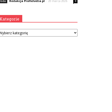
Redakcja ProHelvetia.pl
-
20 marca 2026
roda
0
Kategorie
tegorie