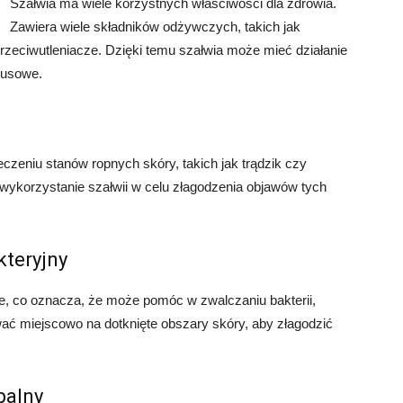
Szałwia ma wiele korzystnych właściwości dla zdrowia.
Zawiera wiele składników odżywczych, takich jak
 przeciwutleniacze. Dzięki temu szałwia może mieć działanie
rusowe.
czeniu stanów ropnych skóry, takich jak trądzik czy
wykorzystanie szałwii w celu złagodzenia objawów tych
kteryjny
e, co oznacza, że może pomóc w zwalczaniu bakterii,
wać miejscowo na dotknięte obszary skóry, aby złagodzić
palny