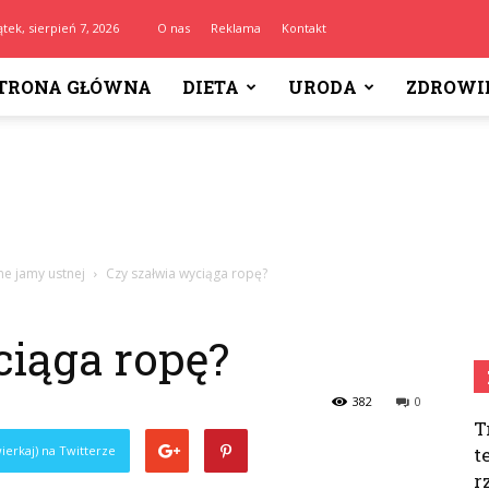
ątek, sierpień 7, 2026
O nas
Reklama
Kontakt
TRONA GŁÓWNA
DIETA
URODA
ZDROWI
ne jamy ustnej
Czy szałwia wyciąga ropę?
ciąga ropę?
382
0
T
ierkaj) na Twitterze
t
r