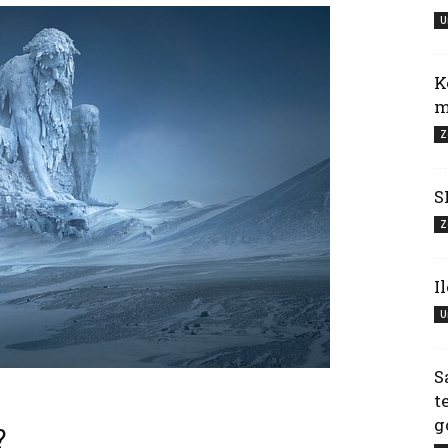
U
K
m
Z
S
Z
I
U
S
t
g
?