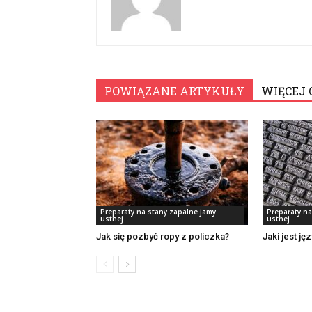
POWIĄZANE ARTYKUŁY
WIĘCEJ 
Preparaty na stany zapalne jamy
Preparaty na
ustnej
ustnej
Jak się pozbyć ropy z policzka?
Jaki jest ję