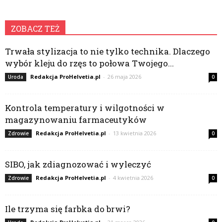
ZOBACZ TEŻ
Trwała stylizacja to nie tylko technika. Dlaczego
wybór kleju do rzęs to połowa Twojego...
Redakcja ProHelvetia.pl
-
26 maja 2026
Uroda
0
Kontrola temperatury i wilgotności w
magazynowaniu farmaceutyków
Redakcja ProHelvetia.pl
-
13 kwietnia 2026
Zdrowie
0
SIBO, jak zdiagnozować i wyleczyć
Redakcja ProHelvetia.pl
-
4 kwietnia 2026
Zdrowie
0
Ile trzyma się farbka do brwi?