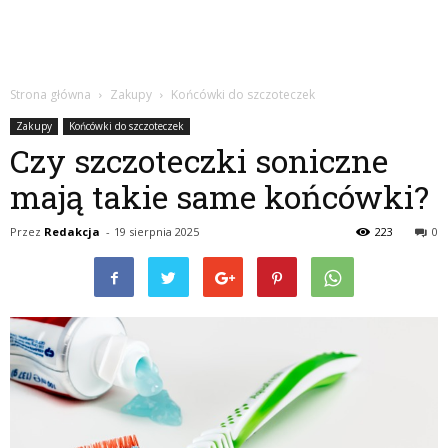
Strona główna
Zakupy
Końcówki do szczoteczek
Zakupy
Końcówki do szczoteczek
Czy szczoteczki soniczne
mają takie same końcówki?
Przez
Redakcja
-
19 sierpnia 2025
223
0