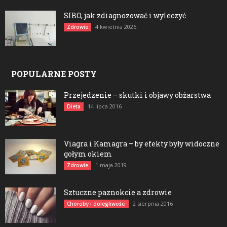
SIBO, jak zdiagnozować i wyleczyć
4 kwietnia 2026
Zdrowie
POPULARNE POSTY
Przejedzenie – skutki i objawy obżarstwa
14 lipca 2016
Dieta
Viagra i Kamagra – by efekty były widoczne
gołym okiem
1 maja 2019
Zdrowie
Sztuczne paznokcie a zdrowie
2 sierpnia 2016
Choroby i dolegliwości