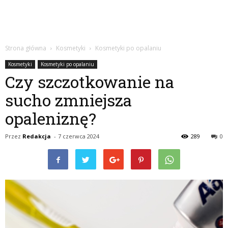
Strona główna
Kosmetyki
Kosmetyki po opalaniu
Kosmetyki
Kosmetyki po opalaniu
Czy szczotkowanie na
sucho zmniejsza
opaleniznę?
Przez
Redakcja
-
7 czerwca 2024
289
0