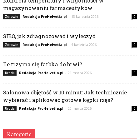
Kontrola temperatury i wilgotności w
magazynowaniu farmaceutyków
Redakcja ProHelvetia.pl
-
13 kwietnia 2026
Zdrowie
0
SIBO, jak zdiagnozować i wyleczyć
Redakcja ProHelvetia.pl
-
4 kwietnia 2026
Zdrowie
0
Ile trzyma się farbka do brwi?
Redakcja ProHelvetia.pl
-
21 marca 2026
Uroda
0
Salonowa objętość w 10 minut: Jak technicznie
wybierać i aplikować gotowe kępki rzęs?
Redakcja ProHelvetia.pl
-
20 marca 2026
Uroda
0
Kategorie