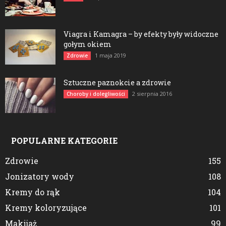
Viagra i Kamagra – by efekty były widoczne
gołym okiem
1 maja 2019
Zdrowie
Sztuczne paznokcie a zdrowie
2 sierpnia 2016
Choroby i dolegliwości
POPULARNE KATEGORIE
Zdrowie
155
Jonizatory wody
108
Kremy do rąk
104
Kremy koloryzujące
101
Makijaż
99