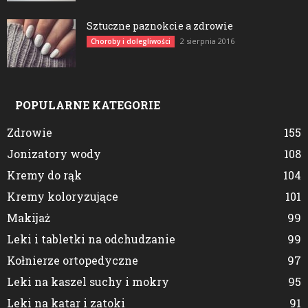
Sztuczne paznokcie a zdrowie
2 sierpnia 2016
Choroby i dolegliwości
POPULARNE KATEGORIE
Zdrowie
155
Jonizatory wody
108
Kremy do rąk
104
Kremy koloryzujące
101
Makijaż
99
Leki i tabletki na odchudzanie
99
Kołnierze ortopedyczne
97
Leki na kaszel suchy i mokry
95
Leki na katar i zatoki
91