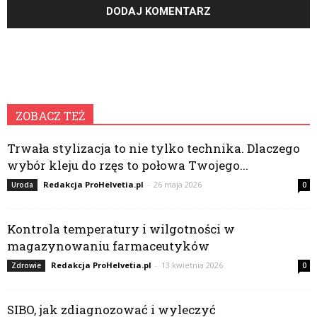
ZOBACZ TEŻ
Trwała stylizacja to nie tylko technika. Dlaczego
wybór kleju do rzęs to połowa Twojego...
Redakcja ProHelvetia.pl
-
26 maja 2026
Uroda
0
Kontrola temperatury i wilgotności w
magazynowaniu farmaceutyków
Redakcja ProHelvetia.pl
-
13 kwietnia 2026
Zdrowie
0
SIBO, jak zdiagnozować i wyleczyć