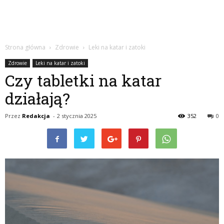
Strona główna
Zdrowie
Leki na katar i zatoki
Zdrowie
Leki na katar i zatoki
Czy tabletki na katar
działają?
Przez
Redakcja
-
2 stycznia 2025
352
0