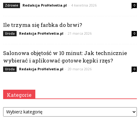
Redakcja ProHelvetia.pl
-
4 kwietnia 2026
Zdrowie
0
Ile trzyma się farbka do brwi?
Redakcja ProHelvetia.pl
-
21 marca 2026
Uroda
0
Salonowa objętość w 10 minut: Jak technicznie
wybierać i aplikować gotowe kępki rzęs?
Redakcja ProHelvetia.pl
-
20 marca 2026
Uroda
0
Kategorie
Kategorie