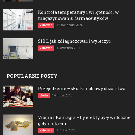
Kontrola temperatury i wilgotności w
magazynowaniu farmaceutyków
13 kwietnia 2026
Zdrowie
SIBO, jak zdiagnozować i wyleczyć
4 kwietnia 2026
Zdrowie
POPULARNE POSTY
Przejedzenie – skutki i objawy obżarstwa
14 lipca 2016
Dieta
Viagra i Kamagra – by efekty były widoczne
gołym okiem
1 maja 2019
Zdrowie