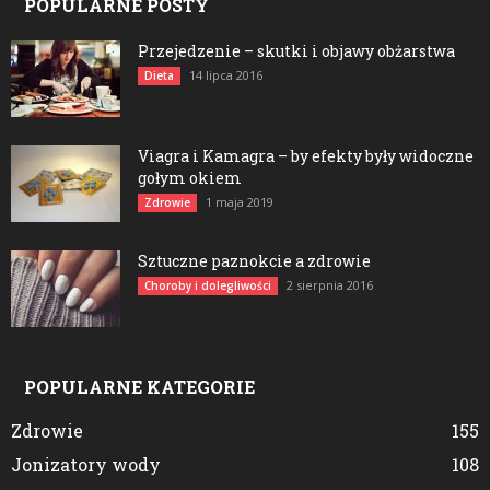
POPULARNE POSTY
Przejedzenie – skutki i objawy obżarstwa
14 lipca 2016
Dieta
Viagra i Kamagra – by efekty były widoczne
gołym okiem
1 maja 2019
Zdrowie
Sztuczne paznokcie a zdrowie
2 sierpnia 2016
Choroby i dolegliwości
POPULARNE KATEGORIE
Zdrowie
155
Jonizatory wody
108