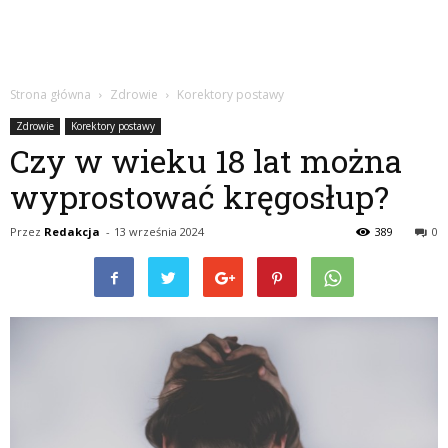
Strona główna
Zdrowie
Korektory postawy
Zdrowie
Korektory postawy
Czy w wieku 18 lat można
wyprostować kręgosłup?
Przez
Redakcja
-
13 września 2024
389
0