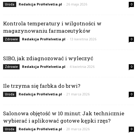
Redakcja ProHelvetia.pl
-
26 maja 2026
Uroda
0
Kontrola temperatury i wilgotności w
magazynowaniu farmaceutyków
Redakcja ProHelvetia.pl
-
13 kwietnia 2026
Zdrowie
0
SIBO, jak zdiagnozować i wyleczyć
Redakcja ProHelvetia.pl
-
4 kwietnia 2026
Zdrowie
0
Ile trzyma się farbka do brwi?
Redakcja ProHelvetia.pl
-
21 marca 2026
Uroda
0
Salonowa objętość w 10 minut: Jak technicznie
wybierać i aplikować gotowe kępki rzęs?
Redakcja ProHelvetia.pl
-
20 marca 2026
Uroda
0