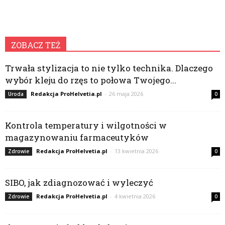
ZOBACZ TEŻ
Trwała stylizacja to nie tylko technika. Dlaczego
wybór kleju do rzęs to połowa Twojego...
Redakcja ProHelvetia.pl
-
26 maja 2026
Uroda
0
Kontrola temperatury i wilgotności w
magazynowaniu farmaceutyków
Redakcja ProHelvetia.pl
-
13 kwietnia 2026
Zdrowie
0
SIBO, jak zdiagnozować i wyleczyć
Redakcja ProHelvetia.pl
-
4 kwietnia 2026
Zdrowie
0