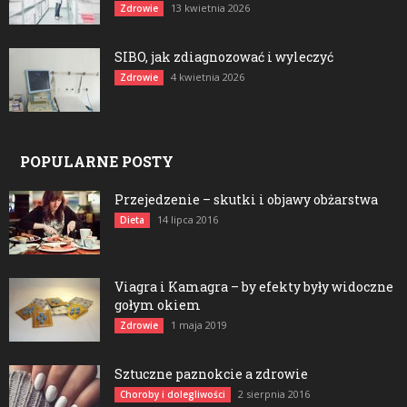
13 kwietnia 2026
Zdrowie
SIBO, jak zdiagnozować i wyleczyć
4 kwietnia 2026
Zdrowie
POPULARNE POSTY
Przejedzenie – skutki i objawy obżarstwa
14 lipca 2016
Dieta
Viagra i Kamagra – by efekty były widoczne
gołym okiem
1 maja 2019
Zdrowie
Sztuczne paznokcie a zdrowie
2 sierpnia 2016
Choroby i dolegliwości