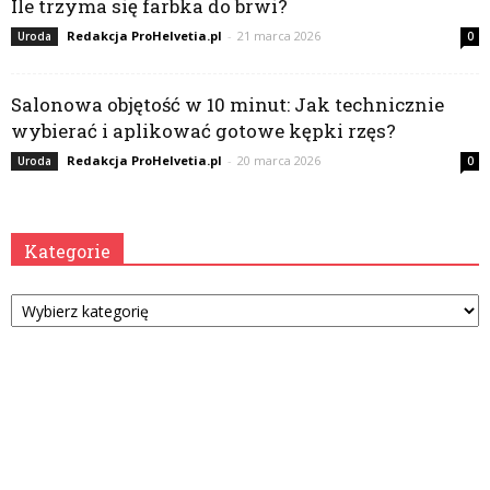
Ile trzyma się farbka do brwi?
Redakcja ProHelvetia.pl
-
21 marca 2026
Uroda
0
Salonowa objętość w 10 minut: Jak technicznie
wybierać i aplikować gotowe kępki rzęs?
Redakcja ProHelvetia.pl
-
20 marca 2026
Uroda
0
Kategorie
Kategorie