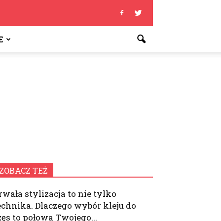
E
ZOBACZ TEŻ
rwała stylizacja to nie tylko
echnika. Dlaczego wybór kleju do
zęs to połowa Twojego...