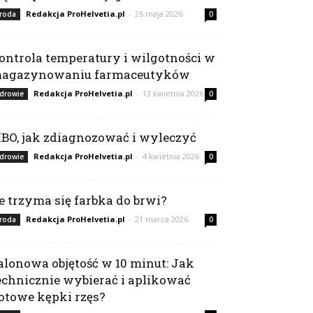
Redakcja ProHelvetia.pl
-
26 maja 2026
roda
0
ontrola temperatury i wilgotności w
agazynowaniu farmaceutyków
Redakcja ProHelvetia.pl
-
13 kwietnia 2026
drowie
0
IBO, jak zdiagnozować i wyleczyć
Redakcja ProHelvetia.pl
-
4 kwietnia 2026
drowie
0
le trzyma się farbka do brwi?
Redakcja ProHelvetia.pl
-
21 marca 2026
roda
0
alonowa objętość w 10 minut: Jak
echnicznie wybierać i aplikować
otowe kępki rzęs?