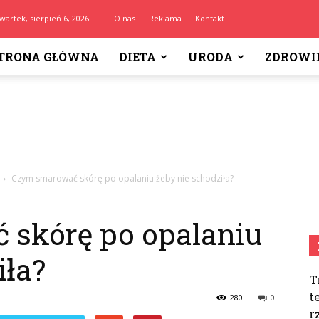
wartek, sierpień 6, 2026
O nas
Reklama
Kontakt
TRONA GŁÓWNA
DIETA
URODA
ZDROWI
Czym smarować skórę po opalaniu żeby nie schodziła?
skórę po opalaniu
iła?
T
t
280
0
r