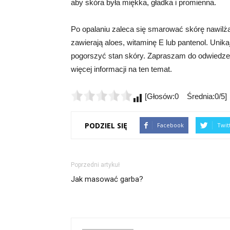
aby skóra była miękka, gładka i promienna.
Po opalaniu zaleca się smarować skórę nawilż
zawierają aloes, witaminę E lub pantenol. Unik
pogorszyć stan skóry. Zapraszam do odwiedzeni
więcej informacji na ten temat.
[Głosów:0 Średnia:0/5]
PODZIEL SIĘ
Facebook
Twit
Poprzedni artykuł
Jak masować garba?