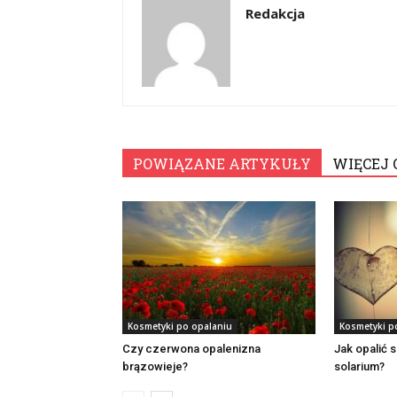
Redakcja
POWIĄZANE ARTYKUŁY
WIĘCEJ 
Kosmetyki po opalaniu
Kosmetyki p
Czy czerwona opalenizna
Jak opalić 
brązowieje?
solarium?