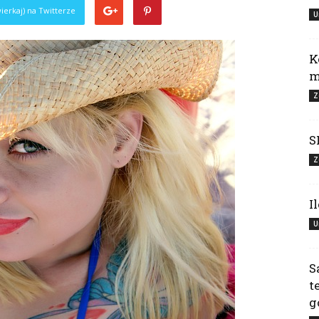
ierkaj) na Twitterze
U
K
m
Z
S
Z
I
U
S
t
g