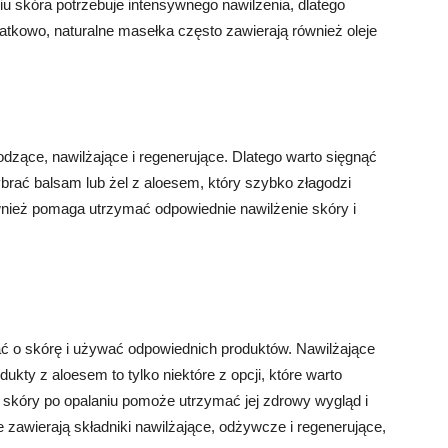
iu skóra potrzebuje intensywnego nawilżenia, dlatego
owo, naturalne masełka często zawierają również oleje
godzące, nawilżające i regenerujące. Dlatego warto sięgnąć
rać balsam lub żel z aloesem, który szybko złagodzi
ównież pomaga utrzymać odpowiednie nawilżenie skóry i
ać o skórę i używać odpowiednich produktów. Nawilżające
odukty z aloesem to tylko niektóre z opcji, które warto
 skóry po opalaniu pomoże utrzymać jej zdrowy wygląd i
e zawierają składniki nawilżające, odżywcze i regenerujące,