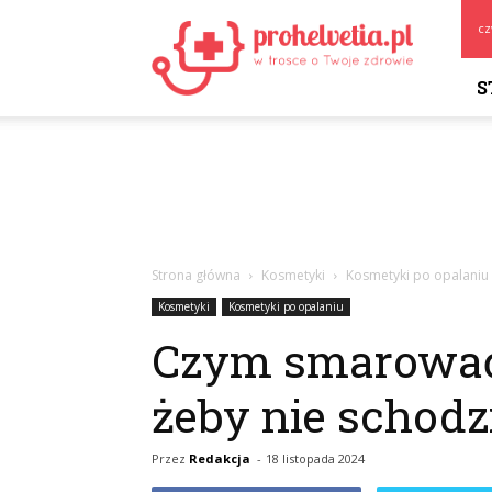
Prohelvetia.pl
cz
S
Strona główna
Kosmetyki
Kosmetyki po opalaniu
Kosmetyki
Kosmetyki po opalaniu
Czym smarować 
żeby nie schodz
Przez
Redakcja
-
18 listopada 2024