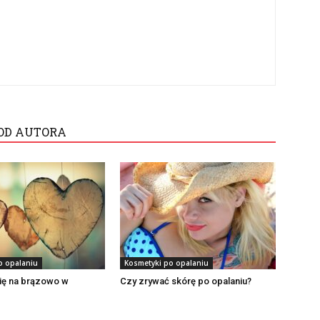
OD AUTORA
o opalaniu
Kosmetyki po opalaniu
się na brązowo w
Czy zrywać skórę po opalaniu?