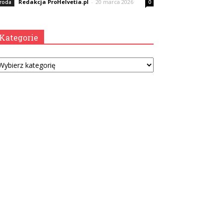
Redakcja ProHelvetia.pl
-
20 marca 2026
roda
0
Kategorie
tegorie