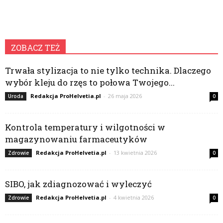
ZOBACZ TEŻ
Trwała stylizacja to nie tylko technika. Dlaczego
wybór kleju do rzęs to połowa Twojego...
Redakcja ProHelvetia.pl
-
26 maja 2026
Uroda
0
Kontrola temperatury i wilgotności w
magazynowaniu farmaceutyków
Redakcja ProHelvetia.pl
-
13 kwietnia 2026
Zdrowie
0
SIBO, jak zdiagnozować i wyleczyć
Redakcja ProHelvetia.pl
-
4 kwietnia 2026
Zdrowie
0