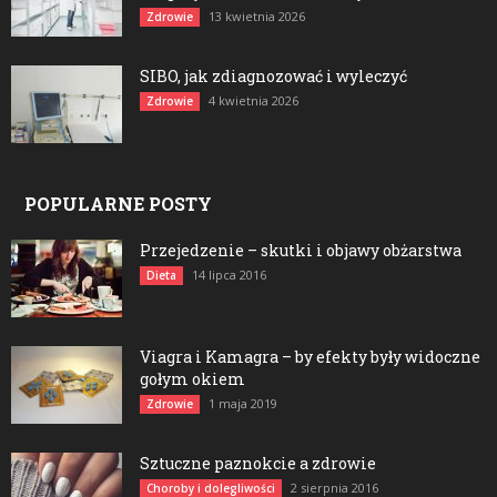
13 kwietnia 2026
Zdrowie
SIBO, jak zdiagnozować i wyleczyć
4 kwietnia 2026
Zdrowie
POPULARNE POSTY
Przejedzenie – skutki i objawy obżarstwa
14 lipca 2016
Dieta
Viagra i Kamagra – by efekty były widoczne
gołym okiem
1 maja 2019
Zdrowie
Sztuczne paznokcie a zdrowie
2 sierpnia 2016
Choroby i dolegliwości