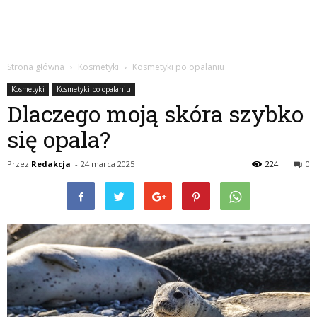
Strona główna
Kosmetyki
Kosmetyki po opalaniu
Kosmetyki
Kosmetyki po opalaniu
Dlaczego moją skóra szybko
się opala?
Przez
Redakcja
-
24 marca 2025
224
0