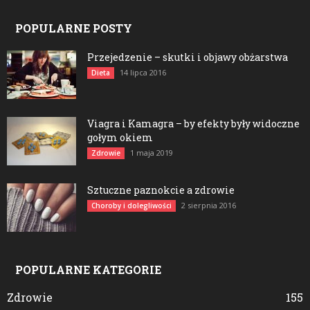
POPULARNE POSTY
Przejedzenie – skutki i objawy obżarstwa
14 lipca 2016
Dieta
Viagra i Kamagra – by efekty były widoczne
gołym okiem
1 maja 2019
Zdrowie
Sztuczne paznokcie a zdrowie
2 sierpnia 2016
Choroby i dolegliwości
POPULARNE KATEGORIE
Zdrowie
155