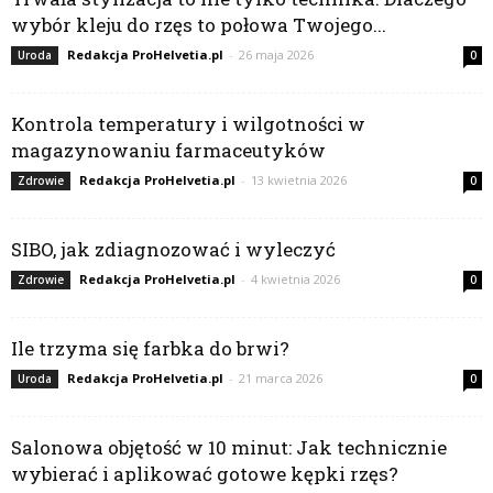
wybór kleju do rzęs to połowa Twojego...
Redakcja ProHelvetia.pl
-
26 maja 2026
Uroda
0
Kontrola temperatury i wilgotności w
magazynowaniu farmaceutyków
Redakcja ProHelvetia.pl
-
13 kwietnia 2026
Zdrowie
0
SIBO, jak zdiagnozować i wyleczyć
Redakcja ProHelvetia.pl
-
4 kwietnia 2026
Zdrowie
0
Ile trzyma się farbka do brwi?
Redakcja ProHelvetia.pl
-
21 marca 2026
Uroda
0
Salonowa objętość w 10 minut: Jak technicznie
wybierać i aplikować gotowe kępki rzęs?