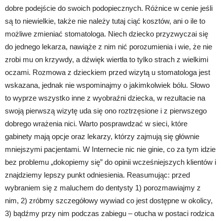
dobre podejście do swoich podopiecznych. Różnice w cenie jeśli
są to niewielkie, także nie należy tutaj ciąć kosztów, ani o ile to
możliwe zmieniać stomatologa. Niech dziecko przyzwyczai się
do jednego lekarza, nawiąże z nim nić porozumienia i wie, że nie
zrobi mu on krzywdy, a dźwięk wiertła to tylko strach z wielkimi
oczami. Rozmowa z dzieckiem przed wizytą u stomatologa jest
wskazana, jednak nie wspominajmy o jakimkolwiek bólu. Słowo
to wyprze wszystko inne z wyobraźni dziecka, w rezultacie na
swoją pierwszą wizytę uda się ono roztrzęsione i z pierwszego
dobrego wrażenia nici. Warto posprawdzać w sieci, które
gabinety mają opcje oraz lekarzy, którzy zajmują się głównie
mniejszymi pacjentami. W Internecie nic nie ginie, co za tym idzie
bez problemu „dokopiemy się” do opinii wcześniejszych klientów i
znajdziemy lepszy punkt odniesienia. Reasumując: przed
wybraniem się z maluchem do dentysty 1) porozmawiajmy z
nim, 2) zróbmy szczegółowy wywiad co jest dostępne w okolicy,
3) bądźmy przy nim podczas zabiegu – otucha w postaci rodzica