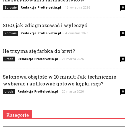
Redakcja ProHelvetia.pl
-
13 kwietnia 2026
Zdrowie
0
SIBO, jak zdiagnozować i wyleczyć
Redakcja ProHelvetia.pl
-
4 kwietnia 2026
Zdrowie
0
Ile trzyma się farbka do brwi?
Redakcja ProHelvetia.pl
-
21 marca 2026
Uroda
0
Salonowa objętość w 10 minut: Jak technicznie
wybierać i aplikować gotowe kępki rzęs?
Redakcja ProHelvetia.pl
-
20 marca 2026
Uroda
0
Kategorie
Kategorie