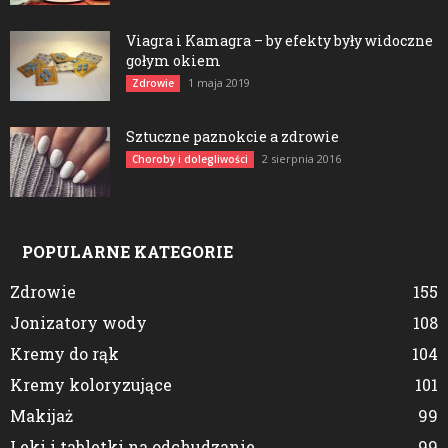
Viagra i Kamagra – by efekty były widoczne
gołym okiem
1 maja 2019
Zdrowie
Sztuczne paznokcie a zdrowie
2 sierpnia 2016
Choroby i dolegliwości
POPULARNE KATEGORIE
Zdrowie
155
Jonizatory wody
108
Kremy do rąk
104
Kremy koloryzujące
101
Makijaż
99
Leki i tabletki na odchudzanie
99