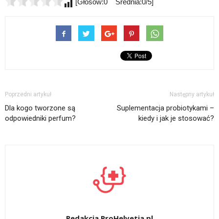
[Głosów:0 Średnia:0/5]
Poprzedni artykuł
Następny artykuł
Dla kogo tworzone są
Suplementacja probiotykami –
odpowiedniki perfum?
kiedy i jak je stosować?
Redakcja ProHelvetia.pl