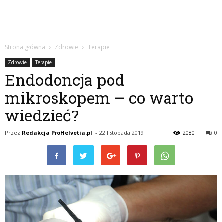
Strona główna
Zdrowie
Terapie
Zdrowie
Terapie
Endodoncja pod
mikroskopem – co warto
wiedzieć?
Przez
Redakcja ProHelvetia.pl
-
22 listopada 2019
2080
0