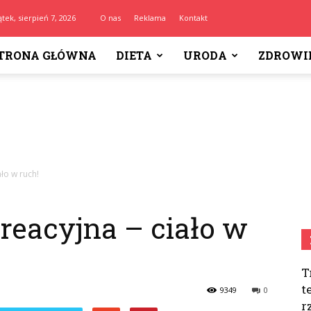
ątek, sierpień 7, 2026
O nas
Reklama
Kontakt
TRONA GŁÓWNA
DIETA
URODA
ZDROWI
ło w ruch!
reacyjna – ciało w
T
t
9349
0
r