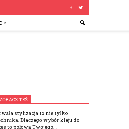
E
ZOBACZ TEŻ
rwała stylizacja to nie tylko
echnika. Dlaczego wybór kleju do
zęs to połowa Twojego...