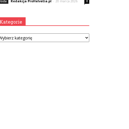
Redakcja ProHelvetia.pl
-
20 marca 2026
roda
0
Kategorie
tegorie