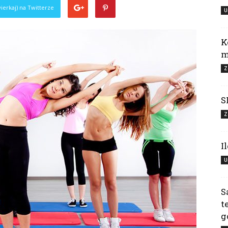
ierkaj) na Twitterze
U
K
m
Z
S
Z
I
U
S
t
g