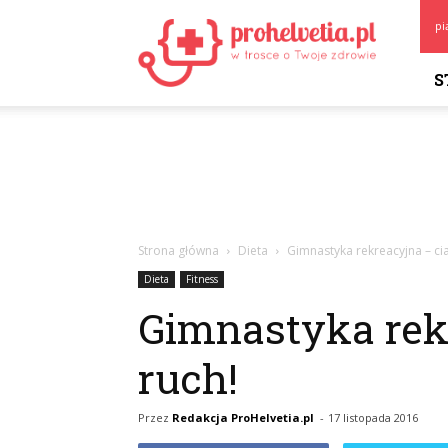
Prohelvetia.pl
pi
S
Strona główna
Dieta
Gimnastyka rekreacyjna – cia
Dieta
Fitness
Gimnastyka rek
ruch!
Przez
Redakcja ProHelvetia.pl
-
17 listopada 2016