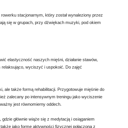
na rowerku stacjonarnym, który został wynaleziony przez
ają się w grupach, przy dźwiękach muzyki, pod okiem
awić elastyczność naszych mięśni, działanie stawów,
 relaksująco, wyciszyć i uspokoić. Do zajęć
, ale także formą rehabilitacji. Przygotowuje mięśnie do
ównież zalecany po intensywnym treningu jako wyciszenie
 ważny jest równomierny oddech.
ej, gdzie głównie wiąże się z medytacją i osiąganiem
ą także jako formę aktywności fizycznej połączoną z