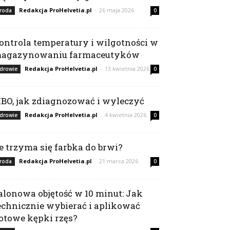
Redakcja ProHelvetia.pl
-
26 maja 2026
roda
0
ontrola temperatury i wilgotności w
agazynowaniu farmaceutyków
Redakcja ProHelvetia.pl
-
13 kwietnia 2026
drowie
0
IBO, jak zdiagnozować i wyleczyć
Redakcja ProHelvetia.pl
-
4 kwietnia 2026
drowie
0
le trzyma się farbka do brwi?
Redakcja ProHelvetia.pl
-
21 marca 2026
roda
0
alonowa objętość w 10 minut: Jak
echnicznie wybierać i aplikować
otowe kępki rzęs?