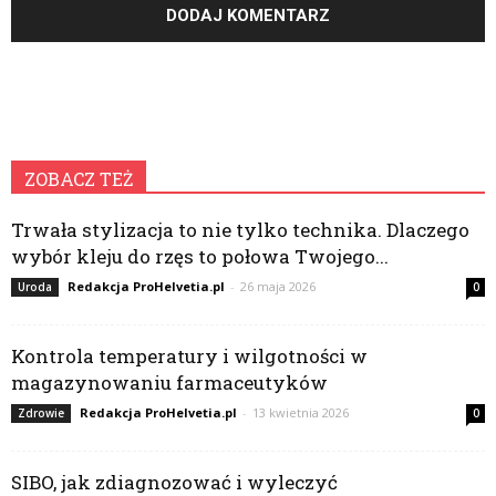
ZOBACZ TEŻ
Trwała stylizacja to nie tylko technika. Dlaczego
wybór kleju do rzęs to połowa Twojego...
Redakcja ProHelvetia.pl
-
26 maja 2026
Uroda
0
Kontrola temperatury i wilgotności w
magazynowaniu farmaceutyków
Redakcja ProHelvetia.pl
-
13 kwietnia 2026
Zdrowie
0
SIBO, jak zdiagnozować i wyleczyć