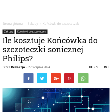
Strona główna
Zakupy
Końcówki do szczoteczek
Zakupy
Końcówki do szczoteczek
Ile kosztuje Końcówka do
szczoteczki sonicznej
Philips?
Przez
Redakcja
-
27 sierpnia 2024
279
0