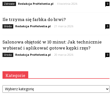
Redakcja ProHelvetia.pl
-
4 kwietnia 2026
Zdrowie
0
Ile trzyma się farbka do brwi?
Redakcja ProHelvetia.pl
-
21 marca 2026
Uroda
0
Salonowa objętość w 10 minut: Jak technicznie
wybierać i aplikować gotowe kępki rzęs?
Redakcja ProHelvetia.pl
-
20 marca 2026
Uroda
0
Kategorie
Kategorie