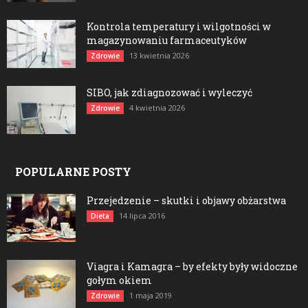
Kontrola temperatury i wilgotności w
magazynowaniu farmaceutyków
13 kwietnia 2026
Zdrowie
SIBO, jak zdiagnozować i wyleczyć
4 kwietnia 2026
Zdrowie
POPULARNE POSTY
Przejedzenie – skutki i objawy obżarstwa
14 lipca 2016
Dieta
Viagra i Kamagra – by efekty były widoczne
gołym okiem
1 maja 2019
Zdrowie