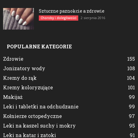
Sztuczne paznokcie a zdrowie
2 sierpnia 2016
Choroby i dolegliwości
POPULARNE KATEGORIE
Zdrowie
155
Jonizatory wody
108
Kremy do rąk
104
Kremy koloryzujące
101
Makijaż
99
Leki i tabletki na odchudzanie
99
Kołnierze ortopedyczne
97
Leki na kaszel suchy i mokry
95
Leki na katar i zatoki
91