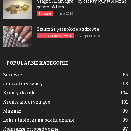
Viagra i Kamagra – by efekty były widoczne
gołym okiem
1 maja 2019
Zdrowie
Sztuczne paznokcie a zdrowie
2 sierpnia 2016
Choroby i dolegliwości
POPULARNE KATEGORIE
Zdrowie
155
Jonizatory wody
108
Kremy do rąk
104
Kremy koloryzujące
101
Makijaż
99
Leki i tabletki na odchudzanie
99
Kołnierze ortopedyczne
97