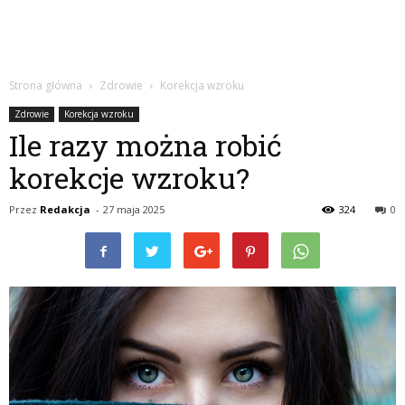
Strona główna
Zdrowie
Korekcja wzroku
Zdrowie
Korekcja wzroku
Ile razy można robić
korekcje wzroku?
Przez
Redakcja
-
27 maja 2025
324
0