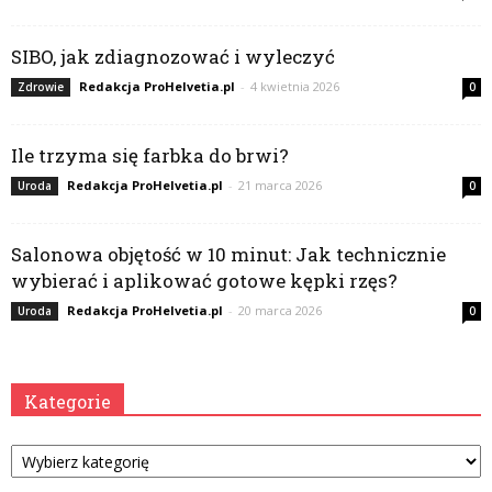
SIBO, jak zdiagnozować i wyleczyć
Redakcja ProHelvetia.pl
-
4 kwietnia 2026
Zdrowie
0
Ile trzyma się farbka do brwi?
Redakcja ProHelvetia.pl
-
21 marca 2026
Uroda
0
Salonowa objętość w 10 minut: Jak technicznie
wybierać i aplikować gotowe kępki rzęs?
Redakcja ProHelvetia.pl
-
20 marca 2026
Uroda
0
Kategorie
Kategorie