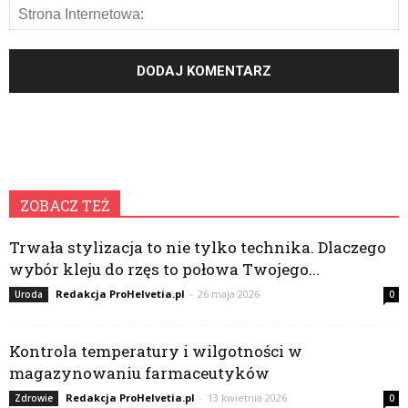
ZOBACZ TEŻ
Trwała stylizacja to nie tylko technika. Dlaczego
wybór kleju do rzęs to połowa Twojego...
Redakcja ProHelvetia.pl
-
26 maja 2026
Uroda
0
Kontrola temperatury i wilgotności w
magazynowaniu farmaceutyków
Redakcja ProHelvetia.pl
-
13 kwietnia 2026
Zdrowie
0