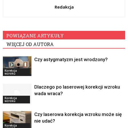
Redakcja
POWIĄZANE ARTYKUŁY
WIĘCEJ OD AUTORA
Czy astygmatyzm jest wrodzony?
Korekcja
wzroku
Dlaczego po laserowej korekcji wzroku
wada wraca?
Korekcja
wzroku
Czy laserowa korekcja wzroku może się
nie udać?
Korekcja