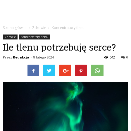
Strona główna
Zdrowie
Koncentratory tlenu
Zdrowie
Koncentratory tlenu
Ile tlenu potrzebuję serce?
Przez
Redakcja
-
8 lutego 2024
542
0