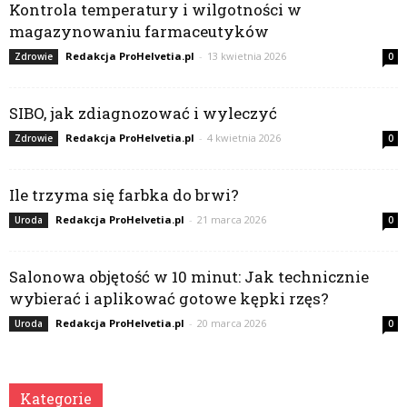
Kontrola temperatury i wilgotności w
magazynowaniu farmaceutyków
Redakcja ProHelvetia.pl
-
13 kwietnia 2026
Zdrowie
0
SIBO, jak zdiagnozować i wyleczyć
Redakcja ProHelvetia.pl
-
4 kwietnia 2026
Zdrowie
0
Ile trzyma się farbka do brwi?
Redakcja ProHelvetia.pl
-
21 marca 2026
Uroda
0
Salonowa objętość w 10 minut: Jak technicznie
wybierać i aplikować gotowe kępki rzęs?
Redakcja ProHelvetia.pl
-
20 marca 2026
Uroda
0
Kategorie