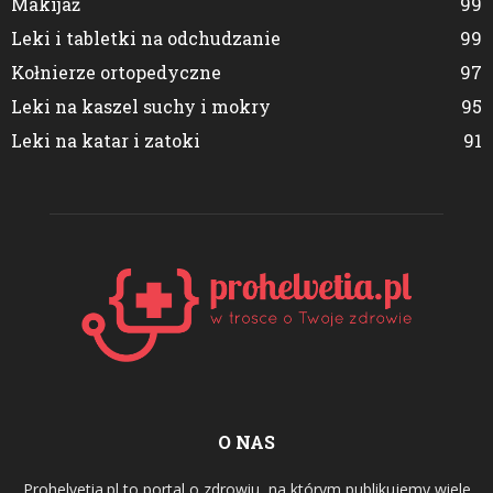
Makijaż
99
Leki i tabletki na odchudzanie
99
Kołnierze ortopedyczne
97
Leki na kaszel suchy i mokry
95
Leki na katar i zatoki
91
O NAS
Prohelvetia.pl to portal o zdrowiu, na którym publikujemy wiele