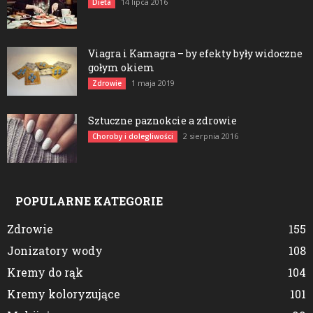
14 lipca 2016
Dieta
Viagra i Kamagra – by efekty były widoczne
gołym okiem
1 maja 2019
Zdrowie
Sztuczne paznokcie a zdrowie
2 sierpnia 2016
Choroby i dolegliwości
POPULARNE KATEGORIE
Zdrowie
155
Jonizatory wody
108
Kremy do rąk
104
Kremy koloryzujące
101