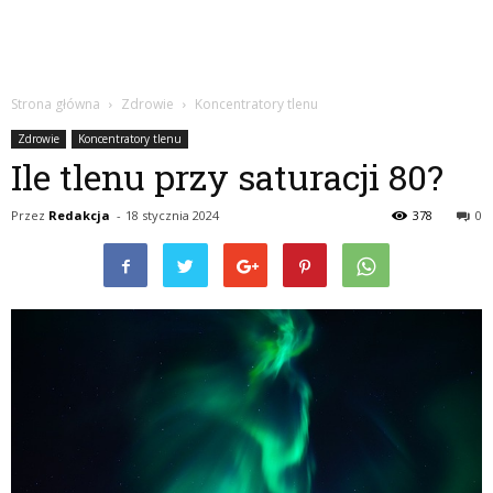
Strona główna
Zdrowie
Koncentratory tlenu
Zdrowie
Koncentratory tlenu
Ile tlenu przy saturacji 80?
Przez
Redakcja
-
18 stycznia 2024
378
0