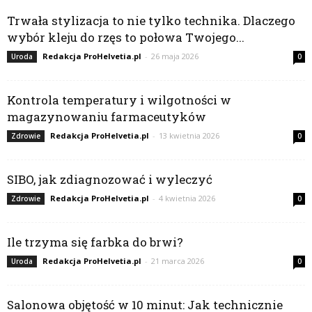
Trwała stylizacja to nie tylko technika. Dlaczego
wybór kleju do rzęs to połowa Twojego...
Redakcja ProHelvetia.pl
-
26 maja 2026
Uroda
0
Kontrola temperatury i wilgotności w
magazynowaniu farmaceutyków
Redakcja ProHelvetia.pl
-
13 kwietnia 2026
Zdrowie
0
SIBO, jak zdiagnozować i wyleczyć
Redakcja ProHelvetia.pl
-
4 kwietnia 2026
Zdrowie
0
Ile trzyma się farbka do brwi?
Redakcja ProHelvetia.pl
-
21 marca 2026
Uroda
0
Salonowa objętość w 10 minut: Jak technicznie