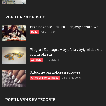
POPULARNE POSTY
Przejedzenie – skutki i objawy obżarstwa
14 lipca 2016
Dieta
Viagra i Kamagra – by efekty były widoczne
gołym okiem
1 maja 2019
Zdrowie
Sztuczne paznokcie a zdrowie
2 sierpnia 2016
Choroby i dolegliwości
POPULARNE KATEGORIE