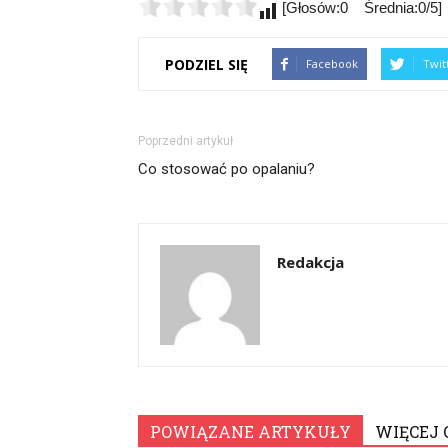
[Głosów:0 Średnia:0/5]
PODZIEL SIĘ
Facebook
Twit
Poprzedni artykuł
Co stosować po opalaniu?
Redakcja
POWIĄZANE ARTYKUŁY
WIĘCEJ 