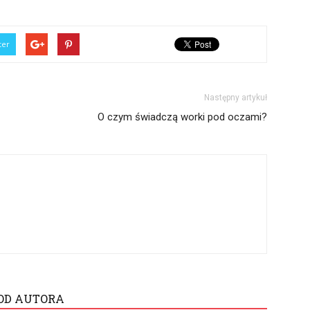
ter
Następny artykuł
O czym świadczą worki pod oczami?
OD AUTORA