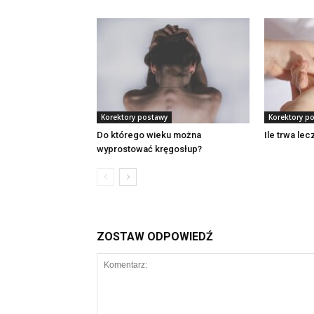
Korektory postawy
Korektory p
Do którego wieku można
Ile trwa lec
wyprostować kręgosłup?
ZOSTAW ODPOWIEDŹ