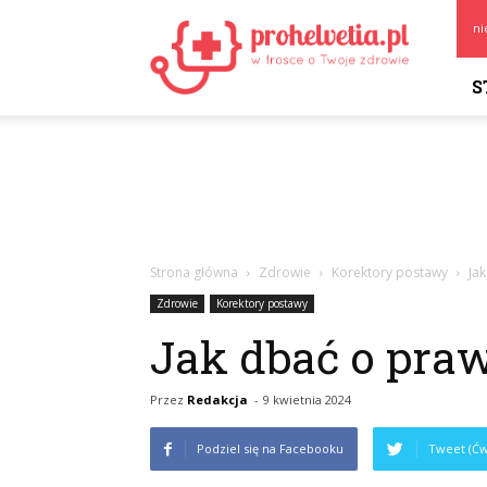
Prohelvetia.pl
ni
S
Strona główna
Zdrowie
Korektory postawy
Ja
Zdrowie
Korektory postawy
Jak dbać o pra
Przez
Redakcja
-
9 kwietnia 2024
Podziel się na Facebooku
Tweet (Ćw