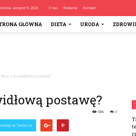
edziela, sierpień 9, 2026
O nas
Reklama
Kontakt
TRONA GŁÓWNA
DIETA
URODA
ZDROWI
k dbać o prawidłową postawę?
widłową postawę?
536
0
T
ierkaj) na Twitterze
t
r