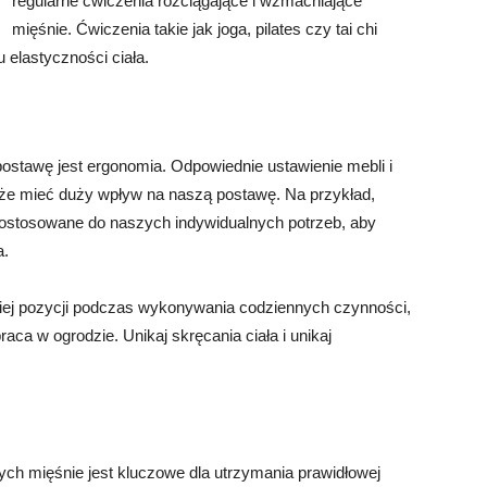
regularne ćwiczenia rozciągające i wzmacniające
mięśnie. Ćwiczenia takie jak joga, pilates czy tai chi
elastyczności ciała.
tawę jest ergonomia. Odpowiednie ustawienie mebli i
oże mieć duży wpływ na naszą postawę. Na przykład,
 dostosowane do naszych indywidualnych potrzeb, aby
a.
iej pozycji podczas wykonywania codziennych czynności,
aca w ogrodzie. Unikaj skręcania ciała i unikaj
h mięśnie jest kluczowe dla utrzymania prawidłowej