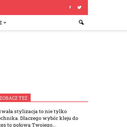
E
ZOBACZ TEŻ
rwała stylizacja to nie tylko
echnika. Dlaczego wybór kleju do
zęs to połowa Twojego...