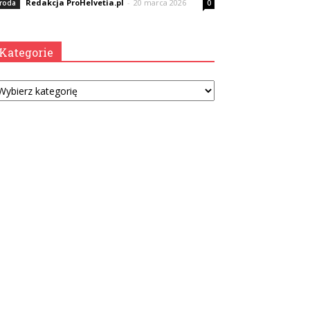
Redakcja ProHelvetia.pl
-
20 marca 2026
roda
0
Kategorie
tegorie