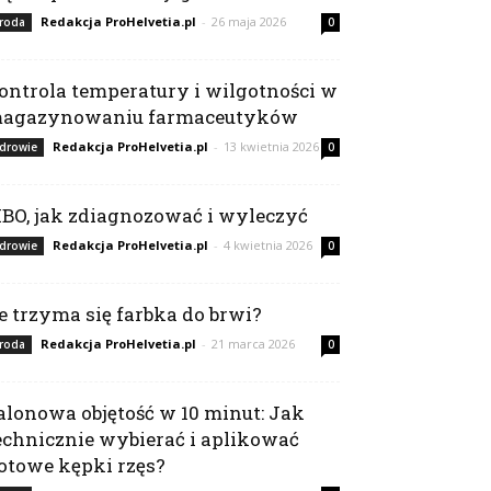
Redakcja ProHelvetia.pl
-
26 maja 2026
roda
0
ontrola temperatury i wilgotności w
agazynowaniu farmaceutyków
Redakcja ProHelvetia.pl
-
13 kwietnia 2026
drowie
0
IBO, jak zdiagnozować i wyleczyć
Redakcja ProHelvetia.pl
-
4 kwietnia 2026
drowie
0
le trzyma się farbka do brwi?
Redakcja ProHelvetia.pl
-
21 marca 2026
roda
0
alonowa objętość w 10 minut: Jak
echnicznie wybierać i aplikować
otowe kępki rzęs?