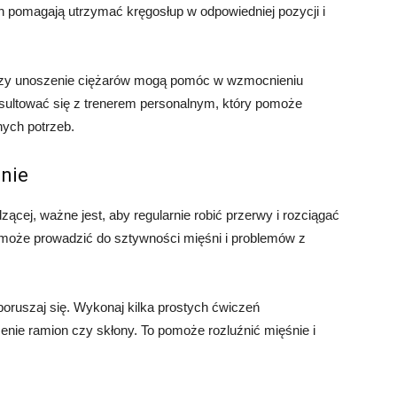
on pomagają utrzymać kręgosłup w odpowiedniej pozycji i
i czy unoszenie ciężarów mogą pomóc w wzmocnieniu
nsultować się z trenerem personalnym, który pomoże
ych potrzeb.
anie
ącej, ważne jest, aby regularnie robić przerwy i rozciągać
i może prowadzić do sztywności mięśni i problemów z
poruszaj się. Wykonaj kilka prostych ćwiczeń
zenie ramion czy skłony. To pomoże rozluźnić mięśnie i