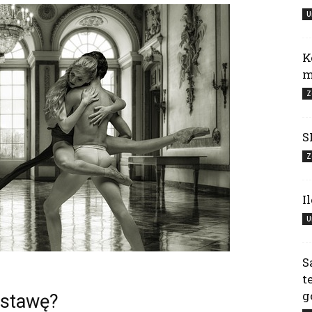
U
K
m
Z
S
Z
I
U
S
t
g
ostawę?