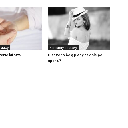
ostawy
Korektory postawy
zenie kifozy?
Dlaczego bolą plecy na dole po
spaniu?