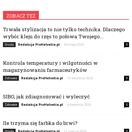
ZOBACZ TEŻ
Trwała stylizacja to nie tylko technika. Dlaczego
wybór kleju do rzęs to połowa Twojego...
Redakcja ProHelvetia.pl
-
26 maja 2026
Uroda
0
Kontrola temperatury i wilgotności w
magazynowaniu farmaceutyków
Redakcja ProHelvetia.pl
-
13 kwietnia 2026
Zdrowie
0
SIBO, jak zdiagnozować i wyleczyć
Redakcja ProHelvetia.pl
-
4 kwietnia 2026
Zdrowie
0
Ile trzyma się farbka do brwi?
Redakcja ProHelvetia.pl
-
21 marca 2026
Uroda
0