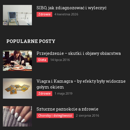
SIBO, jak zdiagnozować i wyleczyć
4 kwietnia 2026
Zdrowie
POPULARNE POSTY
Przejedzenie – skutki i objawy obżarstwa
14 lipca 2016
Dieta
Viagra i Kamagra – by efekty były widoczne
gołym okiem
1 maja 2019
Zdrowie
Sztuczne paznokcie a zdrowie
2 sierpnia 2016
Choroby i dolegliwości