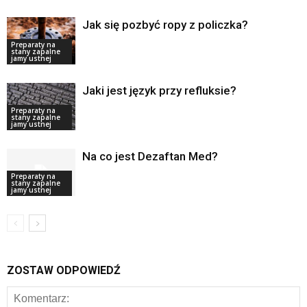
Jak się pozbyć ropy z policzka?
Preparaty na
stany zapalne
jamy ustnej
Jaki jest język przy refluksie?
Preparaty na
stany zapalne
jamy ustnej
Na co jest Dezaftan Med?
Preparaty na
stany zapalne
jamy ustnej
ZOSTAW ODPOWIEDŹ