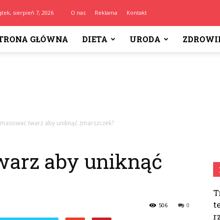
ątek, sierpień 7, 2026
O nas
Reklama
Kontakt
TRONA GŁÓWNA
DIETA
URODA
ZDROWI
 masować twarz aby uniknąć zmarszczek?
arz aby uniknąć
T
t
506
0
r