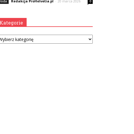
Redakcja ProHelvetia.pl
-
20 marca 2026
roda
0
Kategorie
tegorie