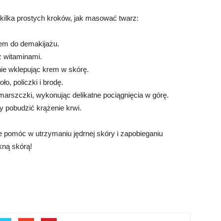
 kilka prostych kroków, jak masować twarz:
iem do demakijażu.
z witaminami.
nie wklepując krem w skórę.
o, policzki i brodę.
zmarszczki, wykonując delikatne pociągnięcia w górę.
y pobudzić krążenie krwi.
 pomóc w utrzymaniu jędrnej skóry i zapobieganiu
kną skórą!