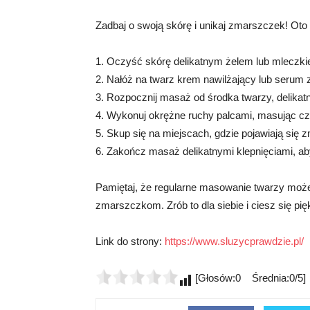
Zadbaj o swoją skórę i unikaj zmarszczek! Oto
1. Oczyść skórę delikatnym żelem lub mleczk
2. Nałóż na twarz krem nawilżający lub serum 
3. Rozpocznij masaż od środka twarzy, delikat
4. Wykonuj okrężne ruchy palcami, masując czoł
5. Skup się na miejscach, gdzie pojawiają się 
6. Zakończ masaż delikatnymi klepnięciami, ab
Pamiętaj, że regularne masowanie twarzy może
zmarszczkom. Zrób to dla siebie i ciesz się pię
Link do strony:
https://www.sluzycprawdzie.pl/
[Głosów:0 Średnia:0/5]