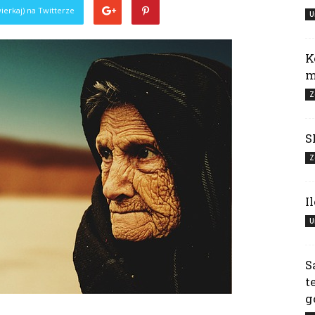
ierkaj) na Twitterze
U
K
m
Z
S
Z
I
U
S
t
g