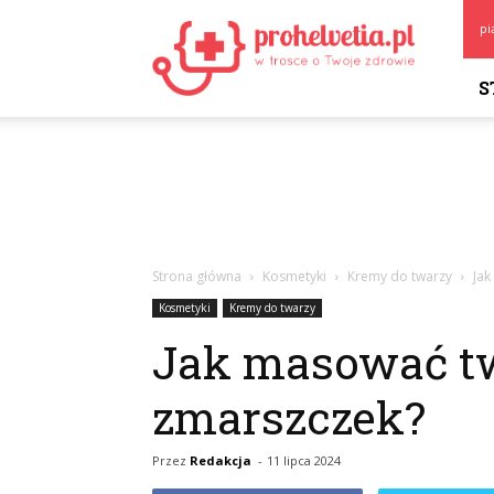
Prohelvetia.pl
pi
S
Strona główna
Kosmetyki
Kremy do twarzy
Jak
Kosmetyki
Kremy do twarzy
Jak masować tw
zmarszczek?
Przez
Redakcja
-
11 lipca 2024