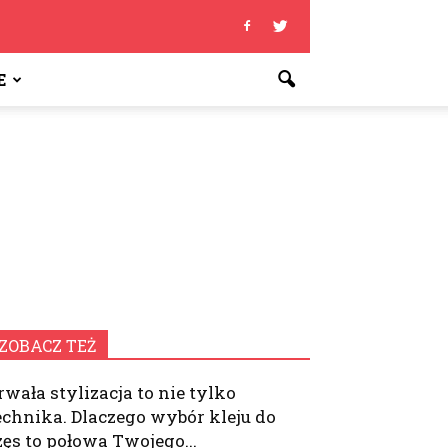
E
ZOBACZ TEŻ
rwała stylizacja to nie tylko
echnika. Dlaczego wybór kleju do
zęs to połowa Twojego...