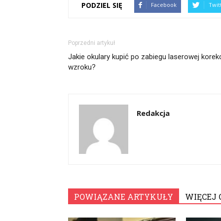
PODZIEL SIĘ
Facebook
Twit
Poprzedni artykuł
Jakie okulary kupić po zabiegu laserowej korekc
wzroku?
Redakcja
POWIĄZANE ARTYKUŁY
WIĘCEJ 