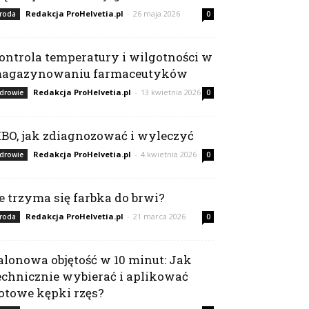
Redakcja ProHelvetia.pl
-
26 maja 2026
roda
0
ontrola temperatury i wilgotności w
agazynowaniu farmaceutyków
Redakcja ProHelvetia.pl
-
13 kwietnia 2026
drowie
0
IBO, jak zdiagnozować i wyleczyć
Redakcja ProHelvetia.pl
-
4 kwietnia 2026
drowie
0
le trzyma się farbka do brwi?
Redakcja ProHelvetia.pl
-
21 marca 2026
roda
0
alonowa objętość w 10 minut: Jak
echnicznie wybierać i aplikować
otowe kępki rzęs?