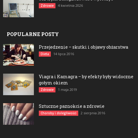
4 kwietnia 2026
Zdrowie
POPULARNE POSTY
Przejedzenie – skutki i objawy obżarstwa
14 lipca 2016
Dieta
Viagra i Kamagra – by efekty były widoczne
gołym okiem
1 maja 2019
Zdrowie
Sztuczne paznokcie a zdrowie
2 sierpnia 2016
Choroby i dolegliwości