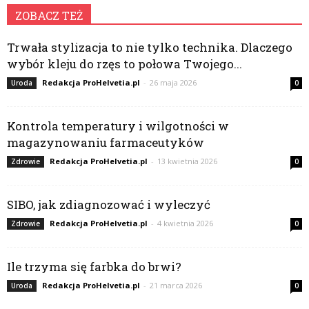
ZOBACZ TEŻ
Trwała stylizacja to nie tylko technika. Dlaczego
wybór kleju do rzęs to połowa Twojego...
Redakcja ProHelvetia.pl
-
26 maja 2026
Uroda
0
Kontrola temperatury i wilgotności w
magazynowaniu farmaceutyków
Redakcja ProHelvetia.pl
-
13 kwietnia 2026
Zdrowie
0
SIBO, jak zdiagnozować i wyleczyć
Redakcja ProHelvetia.pl
-
4 kwietnia 2026
Zdrowie
0
Ile trzyma się farbka do brwi?
Redakcja ProHelvetia.pl
-
21 marca 2026
Uroda
0