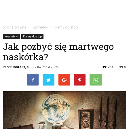
Strona główna
Kosmetyki
Kremy do stóp
Kosmetyki
Kremy do stóp
Jak pozbyć się martwego
naskórka?
Przez
Redakcja
-
27 kwietnia 2025
283
0