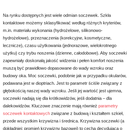
Na rynku dostępnych jest wiele odmian soczewek. Szkła
kontaktowe możemy sklasyfikować według różnych kryteriów,
m.in. materiału wykonania (hydrożelowe, silikonowo-
hydrożelowe), przeznaczenia (korekcyjne, kosmetyczne,
lecznicze), czasu użytkowania (jednorazowe, wielokrotnego
użytku) czy trybu noszenia (dzienne, całodobowe). Aby soczewki
zapewniały doskonałą jakość widzenia i pełen komfort noszenia
muszą być prawidłowo dopasowane do wady wzroku oraz
budowy oka. Moc soczewki, podobnie jak w przypadku okularów,
podawana jest w dioptriach. Jest to parametr ściśle związany z
głębokością naszej wady wzroku. Jeśli jej wartość jest ujemna,
soczewki nadają się dla krótkowidzów, jeśli dodatnia – dla
dalekowidzów. Kluczowe znaczenie mają również
parametry
soczewek kontaktowych
związane z budową i kształtem szkieł,
przede wszystkim krzywizna i średnica. Krzywizna soczewki (a
dokładniej: promień krzywizny bazowej) to cecha decydująca o