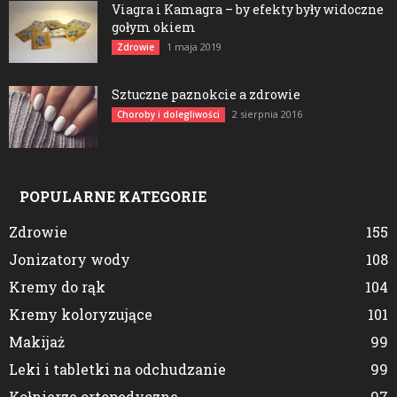
Viagra i Kamagra – by efekty były widoczne
gołym okiem
1 maja 2019
Zdrowie
Sztuczne paznokcie a zdrowie
2 sierpnia 2016
Choroby i dolegliwości
POPULARNE KATEGORIE
Zdrowie
155
Jonizatory wody
108
Kremy do rąk
104
Kremy koloryzujące
101
Makijaż
99
Leki i tabletki na odchudzanie
99
Kołnierze ortopedyczne
97