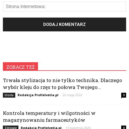
ZOBACZ TEŻ
Trwała stylizacja to nie tylko technika. Dlaczego
wybór kleju do rzęs to połowa Twojego...
Redakcja ProHelvetia.pl
-
26 maja 2026
Uroda
0
Kontrola temperatury i wilgotności w
magazynowaniu farmaceutyków
Redakcja ProHelvetia.pl
-
13 kwietnia 2026
Zdrowie
0