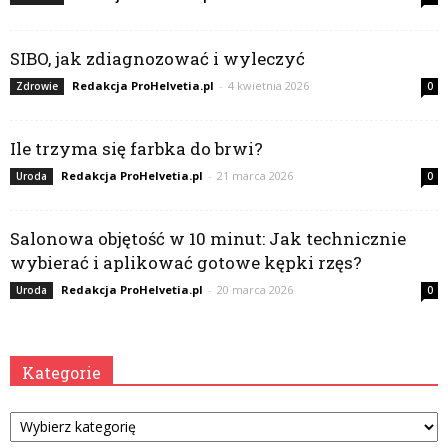
SIBO, jak zdiagnozować i wyleczyć
Redakcja ProHelvetia.pl
-
4 kwietnia 2026
Zdrowie
0
Ile trzyma się farbka do brwi?
Redakcja ProHelvetia.pl
-
21 marca 2026
Uroda
0
Salonowa objętość w 10 minut: Jak technicznie
wybierać i aplikować gotowe kępki rzęs?
Redakcja ProHelvetia.pl
-
20 marca 2026
Uroda
0
Kategorie
Kategorie