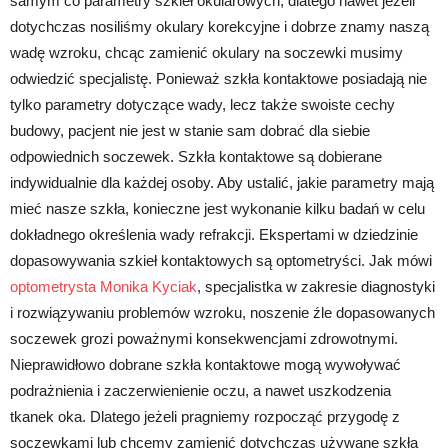
samym co parametry szkieł okularowych, dlatego nawet jeżeli
dotychczas nosiliśmy okulary korekcyjne i dobrze znamy naszą
wadę wzroku, chcąc zamienić okulary na soczewki musimy
odwiedzić specjalistę. Ponieważ szkła kontaktowe posiadają nie
tylko parametry dotyczące wady, lecz także swoiste cechy
budowy, pacjent nie jest w stanie sam dobrać dla siebie
odpowiednich soczewek. Szkła kontaktowe są dobierane
indywidualnie dla każdej osoby. Aby ustalić, jakie parametry mają
mieć nasze szkła, konieczne jest wykonanie kilku badań w celu
dokładnego określenia wady refrakcji. Ekspertami w dziedzinie
dopasowywania szkieł kontaktowych są optometryści. Jak mówi
optometrysta Monika Kyciak
, specjalistka w zakresie diagnostyki
i rozwiązywaniu problemów wzroku, noszenie źle dopasowanych
soczewek grozi poważnymi konsekwencjami zdrowotnymi.
Nieprawidłowo dobrane szkła kontaktowe mogą wywoływać
podrażnienia i zaczerwienienie oczu, a nawet uszkodzenia
tkanek oka. Dlatego jeżeli pragniemy rozpocząć przygodę z
soczewkami lub chcemy zamienić dotychczas używane szkła