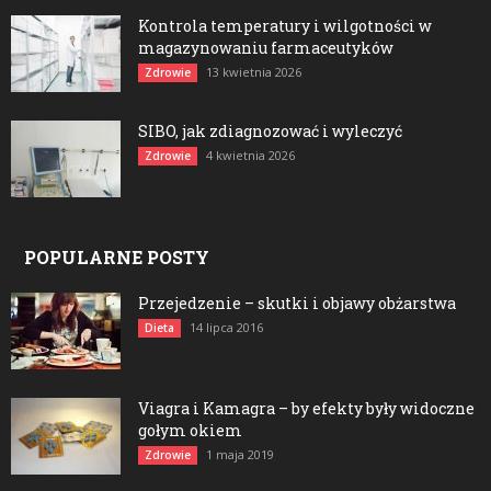
Kontrola temperatury i wilgotności w
magazynowaniu farmaceutyków
13 kwietnia 2026
Zdrowie
SIBO, jak zdiagnozować i wyleczyć
4 kwietnia 2026
Zdrowie
POPULARNE POSTY
Przejedzenie – skutki i objawy obżarstwa
14 lipca 2016
Dieta
Viagra i Kamagra – by efekty były widoczne
gołym okiem
1 maja 2019
Zdrowie