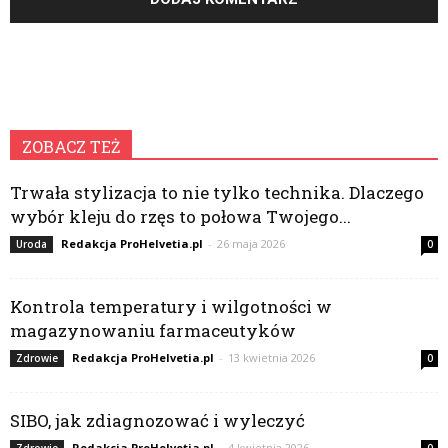
ZOBACZ TEŻ
Trwała stylizacja to nie tylko technika. Dlaczego
wybór kleju do rzęs to połowa Twojego...
Redakcja ProHelvetia.pl
-
26 maja 2026
Uroda
0
Kontrola temperatury i wilgotności w
magazynowaniu farmaceutyków
Redakcja ProHelvetia.pl
-
13 kwietnia 2026
Zdrowie
0
SIBO, jak zdiagnozować i wyleczyć
Redakcja ProHelvetia.pl
-
4 kwietnia 2026