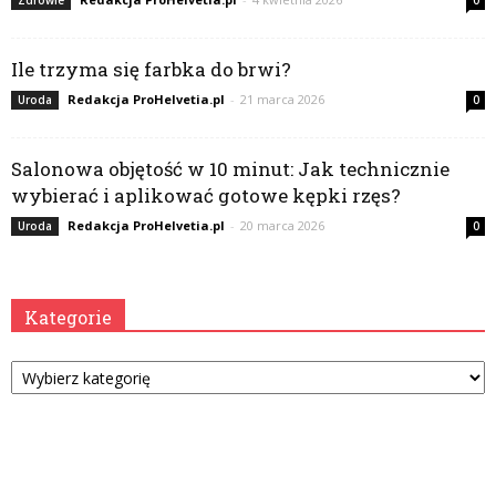
Zdrowie
0
Ile trzyma się farbka do brwi?
Redakcja ProHelvetia.pl
-
21 marca 2026
Uroda
0
Salonowa objętość w 10 minut: Jak technicznie
wybierać i aplikować gotowe kępki rzęs?
Redakcja ProHelvetia.pl
-
20 marca 2026
Uroda
0
Kategorie
Kategorie