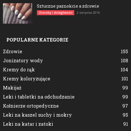
Sztuczne paznokcie a zdrowie
2 sierpnia 2016
Choroby i dolegliwości
POPULARNE KATEGORIE
Zdrowie
155
Jonizatory wody
108
Kremy do rąk
104
Kremy koloryzujące
101
Makijaż
99
Leki i tabletki na odchudzanie
99
Kołnierze ortopedyczne
97
Leki na kaszel suchy i mokry
95
Leki na katar i zatoki
91