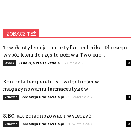
ZOBACZ TEŻ
Trwała stylizacja to nie tylko technika. Dlaczego
wybór kleju do rzęs to połowa Twojego...
Redakcja ProHelvetia.pl
-
26 maja 2026
Uroda
0
Kontrola temperatury i wilgotności w
magazynowaniu farmaceutyków
Redakcja ProHelvetia.pl
-
13 kwietnia 2026
Zdrowie
0
SIBO, jak zdiagnozować i wyleczyć
Redakcja ProHelvetia.pl
-
4 kwietnia 2026
Zdrowie
0