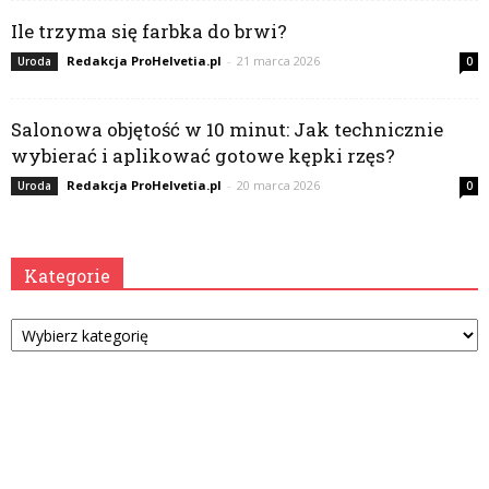
Ile trzyma się farbka do brwi?
Redakcja ProHelvetia.pl
-
21 marca 2026
Uroda
0
Salonowa objętość w 10 minut: Jak technicznie
wybierać i aplikować gotowe kępki rzęs?
Redakcja ProHelvetia.pl
-
20 marca 2026
Uroda
0
Kategorie
Kategorie