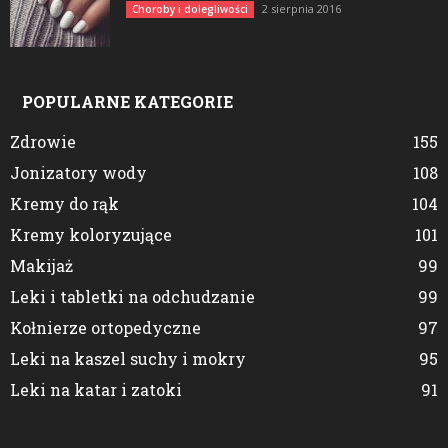
2 sierpnia 2016
Choroby i dolegliwości
POPULARNE KATEGORIE
Zdrowie
155
Jonizatory wody
108
Kremy do rąk
104
Kremy koloryzujące
101
Makijaż
99
Leki i tabletki na odchudzanie
99
Kołnierze ortopedyczne
97
Leki na kaszel suchy i mokry
95
Leki na katar i zatoki
91