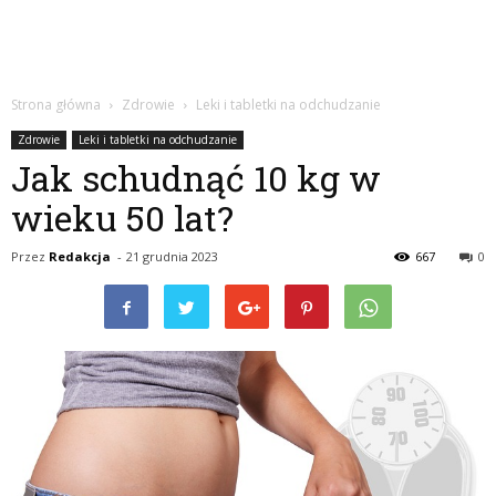
Strona główna
Zdrowie
Leki i tabletki na odchudzanie
Zdrowie
Leki i tabletki na odchudzanie
Jak schudnąć 10 kg w
wieku 50 lat?
Przez
Redakcja
-
21 grudnia 2023
667
0