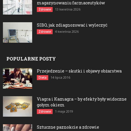
magazynowaniu farmaceutyków
13 kwietnia 2026
Zdrowie
SIBO, jak zdiagnozować i wyleczyć
4 kwietnia 2026
Zdrowie
POPULARNE POSTY
Przejedzenie – skutki i objawy obżarstwa
14 lipca 2016
Dieta
Viagra i Kamagra – by efekty były widoczne
gołym okiem
1 maja 2019
Zdrowie
Sztuczne paznokcie a zdrowie