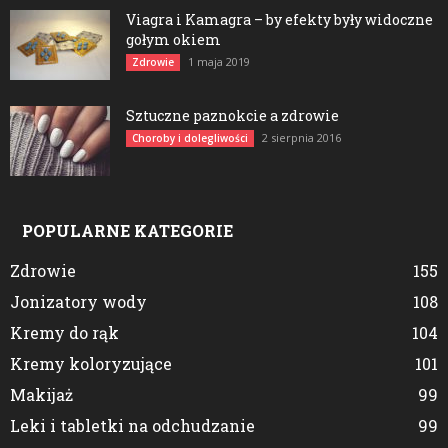
Viagra i Kamagra – by efekty były widoczne
gołym okiem
1 maja 2019
Zdrowie
Sztuczne paznokcie a zdrowie
2 sierpnia 2016
Choroby i dolegliwości
POPULARNE KATEGORIE
Zdrowie
155
Jonizatory wody
108
Kremy do rąk
104
Kremy koloryzujące
101
Makijaż
99
Leki i tabletki na odchudzanie
99