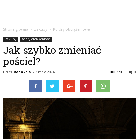
Strona główna
Zakupy
Kołdry obciążeniowe
Zakupy
Kołdry obciążeniowe
Jak szybko zmieniać
pościel?
Przez
Redakcja
-
3 maja 2024
370
0