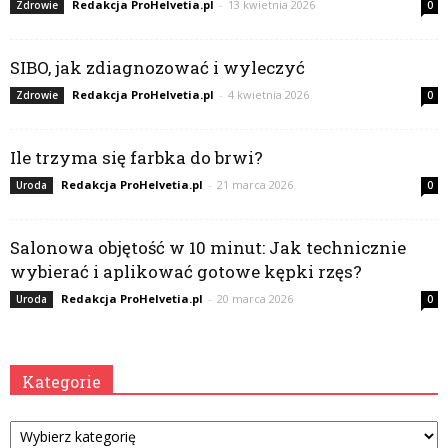
Redakcja ProHelvetia.pl
-
13 kwietnia 2026
Zdrowie
0
SIBO, jak zdiagnozować i wyleczyć
Redakcja ProHelvetia.pl
-
4 kwietnia 2026
Zdrowie
0
Ile trzyma się farbka do brwi?
Redakcja ProHelvetia.pl
-
21 marca 2026
Uroda
0
Salonowa objętość w 10 minut: Jak technicznie
wybierać i aplikować gotowe kępki rzęs?
Redakcja ProHelvetia.pl
-
20 marca 2026
Uroda
0
Kategorie
Kategorie