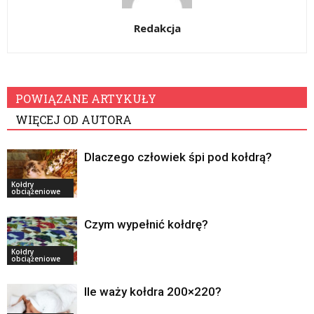
Redakcja
POWIĄZANE ARTYKUŁY
WIĘCEJ OD AUTORA
Dlaczego człowiek śpi pod kołdrą?
Kołdry
obciążeniowe
Czym wypełnić kołdrę?
Kołdry
obciążeniowe
Ile waży kołdra 200×220?