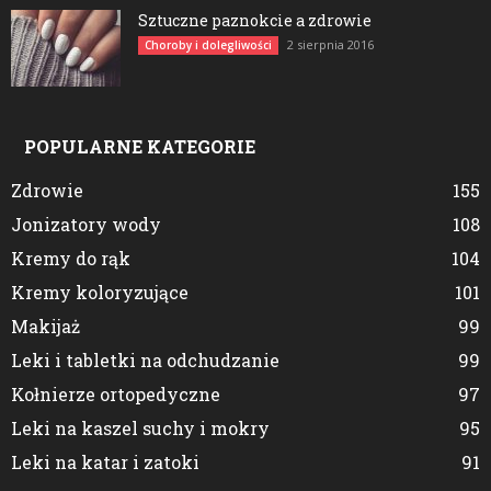
Sztuczne paznokcie a zdrowie
2 sierpnia 2016
Choroby i dolegliwości
POPULARNE KATEGORIE
Zdrowie
155
Jonizatory wody
108
Kremy do rąk
104
Kremy koloryzujące
101
Makijaż
99
Leki i tabletki na odchudzanie
99
Kołnierze ortopedyczne
97
Leki na kaszel suchy i mokry
95
Leki na katar i zatoki
91