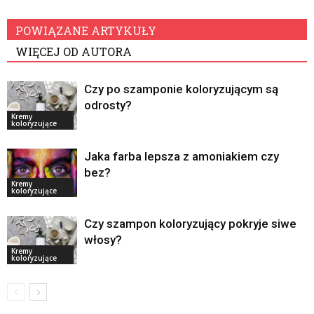
POWIĄZANE ARTYKUŁY
WIĘCEJ OD AUTORA
Czy po szamponie koloryzującym są
odrosty?
Kremy
koloryzujące
Jaka farba lepsza z amoniakiem czy
bez?
Kremy
koloryzujące
Czy szampon koloryzujący pokryje siwe
włosy?
Kremy
koloryzujące