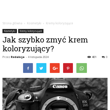
Strona główna
Kosmetyki
Kremy koloryzujące
Kosmetyki
Kremy koloryzujące
Jak szybko zmyć krem
koloryzujący?
Przez
Redakcja
-
4 listopada 2024
401
0