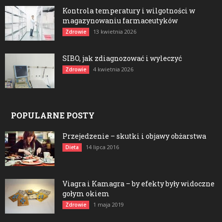
Kontrola temperatury i wilgotności w
magazynowaniu farmaceutyków
13 kwietnia 2026
Zdrowie
SIBO, jak zdiagnozować i wyleczyć
4 kwietnia 2026
Zdrowie
POPULARNE POSTY
Przejedzenie – skutki i objawy obżarstwa
14 lipca 2016
Dieta
Viagra i Kamagra – by efekty były widoczne
gołym okiem
1 maja 2019
Zdrowie