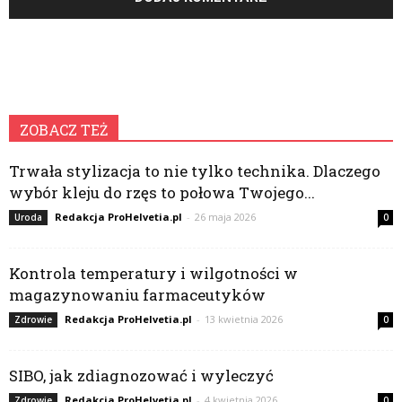
ZOBACZ TEŻ
Trwała stylizacja to nie tylko technika. Dlaczego
wybór kleju do rzęs to połowa Twojego...
Redakcja ProHelvetia.pl
-
26 maja 2026
Uroda
0
Kontrola temperatury i wilgotności w
magazynowaniu farmaceutyków
Redakcja ProHelvetia.pl
-
13 kwietnia 2026
Zdrowie
0
SIBO, jak zdiagnozować i wyleczyć
Redakcja ProHelvetia.pl
-
4 kwietnia 2026
Zdrowie
0