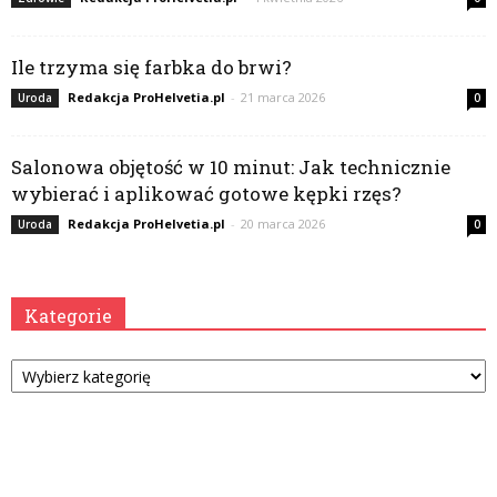
Ile trzyma się farbka do brwi?
Redakcja ProHelvetia.pl
-
21 marca 2026
Uroda
0
Salonowa objętość w 10 minut: Jak technicznie
wybierać i aplikować gotowe kępki rzęs?
Redakcja ProHelvetia.pl
-
20 marca 2026
Uroda
0
Kategorie
Kategorie